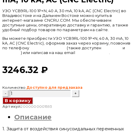
УЗО YCB9RL-100 1P+N, 40 A, 30 mA, 10 kA, AC (CNC Electric) во
Владивостоке и на Дальнем Востоке можно купить в
интернет-магазине CNCRU.COM. Мы обеспечиваем
доступные цены, оперативную доставку и гарантию, а также
удобный подбор товаров по параметрам на сайте.
Вы можете приобрести УЗО YCB9RL-100 1P+N, 40 A, 30 mA, 10
kA, AC (CNC Electric), оформив заказ через корзину, позвонив
по телефону
+ 7 (950) 286 62 09
(также доступен
whatsapp
и
telegram
) или написав на наш email
info@cncru.com
.
3246.32
₽
Количество
Доступно для предзаказа
Количество
товара
В корзину
УЗО
YCB9RL-
Артикул
2000000001593
100
Описание
1P+N,
40
A,
1. Защита от воздействия синусоидальных переменных
30