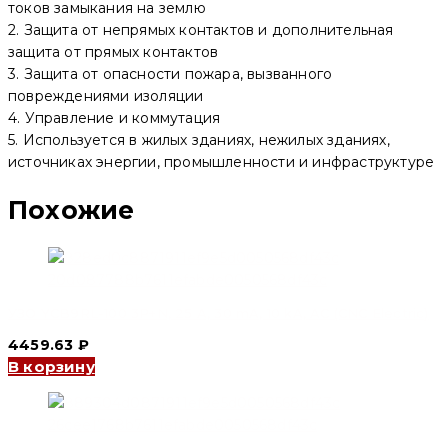
mA,
токов замыкания на землю
10
2. Защита от непрямых контактов и дополнительная
kA,
защита от прямых контактов
AC
(CNC
3. Защита от опасности пожара, вызванного
Electric)
повреждениями изоляции
4. Управление и коммутация
5. Используется в жилых зданиях, нежилых зданиях,
источниках энергии, промышленности и инфраструктуре
Похожие
УЗО YCB9RL-100 3P+N, 25 A, 30 mA, 10 kA, AC (CNC Electric)
4459.63
₽
В корзину