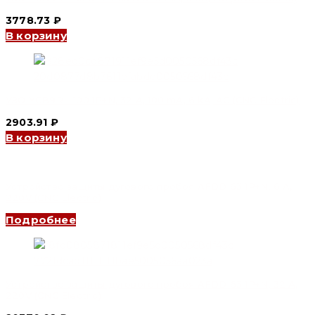
3778.73
₽
В корзину
УЗО YCB9RL-100 1P+N, 32 A, 100 mA, 6 kA, AC (CNC Electric)
2903.91
₽
В корзину
Устройство защиты дугового пробоя AFDD 63 1P+N, 6 А,
220V (CNC Electric)
Подробнее
Устройство защиты дугового пробоя AFDD 63 1P+N, 32 А,
220V (CNC Electric)