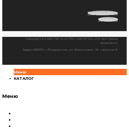
Telegram-plane
Whatsapp
Copyright © 2026 CNC ELECTRIC GROUP CO., LTD. Все права
защищены.
Адрес: 690074, г.Владивосток, ул. Выселковая, 49, строение 8.
Меню
КАТАЛОГ
Меню
Каталог
Доставка и оплата
Документация