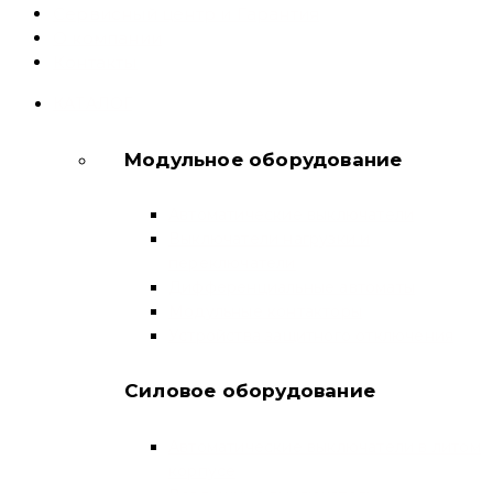
Сервисный центр и Гарантия
О компании
Контакты
КАТАЛОГ
Модульное оборудование
Автоматические выключатели
Выключатели нагрузки и
переключатели
Дифференциальные автоматы
Модульные контакторы
Устройства защитного отключения
Силовое оборудование
Автоматические выключатели в литом
корпусе