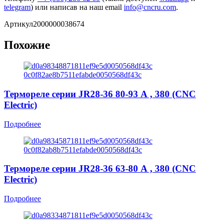
telegram
) или написав на наш email
info@cncru.com
.
Артикул
2000000038674
Похожие
Термореле серии JR28-36 80-93 А , 380 (CNC
Electric)
Подробнее
Термореле серии JR28-36 63-80 А , 380 (CNC
Electric)
Подробнее