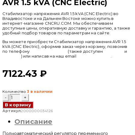
AVR 1.5 kVA (CNC Electric)
Стабилизатор напряжения AVR 1.5 kVA (CNC Electric) во
Владивостоке и на Дальнем Востоке можно купить в
интернет-магазине CNCRU.COM. Мы обеспечиваем
доступные цены, оперативную доставку и гарантию, а также
удобный подбор товаров по параметрам на сайте.
Вы можете приобрести Стабилизатор напряжения AVR 1.5
kVA (CNC Electric), оформив заказ через корзину, позвонив
по телефону
+ 7 (950) 286 62 09
(также доступен
whatsapp
и
telegram
) или написав на наш email
info@cncru.com
.
7122.43
₽
Количество
3 в наличии
Количество
товара
В корзину
Стабилизатор
напряжения
Артикул
2000000034126
AVR
Описание
1.5
kVA
(CNC
Полноавтоматический регулятор переменного
Electric)