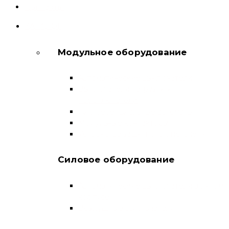
Контакты
КАТАЛОГ
Модульное оборудование
Автоматические выключатели
Выключатели нагрузки и
переключатели
Дифференциальные автоматы
Модульные контакторы
Устройства защитного отключения
Силовое оборудование
Автоматические выключатели в литом
корпусе
Воздушные выключатели