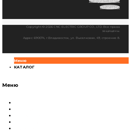
Telegram-plane
Whatsapp
Copyright © 2026 CNC ELECTRIC GROUP CO., LTD. Все права
защищены.
Адрес: 690074, г.Владивосток, ул. Выселковая, 49, строение 8.
Меню
КАТАЛОГ
Меню
Каталог
Доставка и оплата
Документация
Сервисный центр и Гарантия
О компании