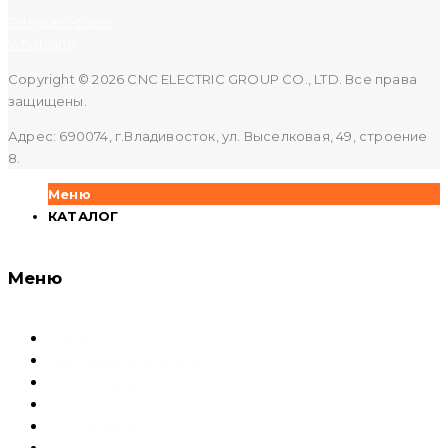
Telegram-plane
Whatsapp
Copyright © 2026 CNC ELECTRIC GROUP CO., LTD. Все права
защищены.
Адрес: 690074, г.Владивосток, ул. Выселковая, 49, строение
8.
Меню
КАТАЛОГ
Меню
Каталог
Доставка и оплата
Документация
Сервисный центр и Гарантия
О компании