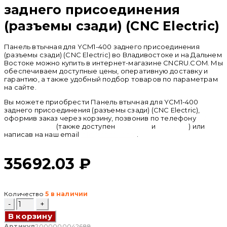
заднего присоединения
(разъемы сзади) (CNC Electric)
Панель втычная для YCM1-400 заднего присоединения
(разъемы сзади) (CNC Electric) во Владивостоке и на Дальнем
Востоке можно купить в интернет-магазине CNCRU.COM. Мы
обеспечиваем доступные цены, оперативную доставку и
гарантию, а также удобный подбор товаров по параметрам
на сайте.
Вы можете приобрести Панель втычная для YCM1-400
заднего присоединения (разъемы сзади) (CNC Electric),
оформив заказ через корзину, позвонив по телефону
+ 7
(950) 286 62 09
(также доступен
whatsapp
и
telegram
) или
написав на наш email
info@cncru.com
.
35692.03
₽
Количество
5 в наличии
Количество
товара
В корзину
Панель
втычная
Артикул
2000000042688