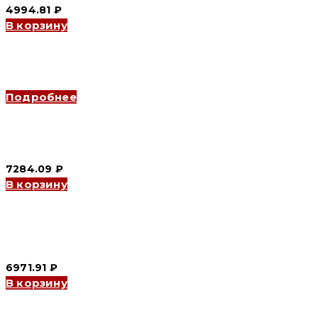
4994.81
₽
В корзину
Независимый расцепитель YCM1-250 (CNC Electric)
Подробнее
Механическая блокировка YCM1-225 (CNC Electric)
7284.09
₽
В корзину
Независимый расцепитель YCM1-400L (shunt release) (CNC
Electric)
6971.91
₽
В корзину