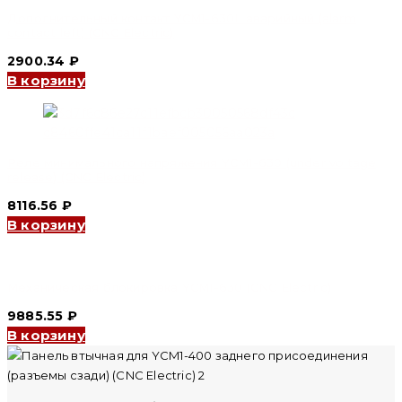
Дополнительный контакт YCM1-630L аварийный (alarm
contact left) (CNC Electric)
2900.34
₽
В корзину
Реле минимального напряжения YCM1-630 (under voltage
release) (CNC Electric)
8116.56
₽
В корзину
Механическая блокировка YCM1-630 (CNC Electric)
9885.55
₽
В корзину