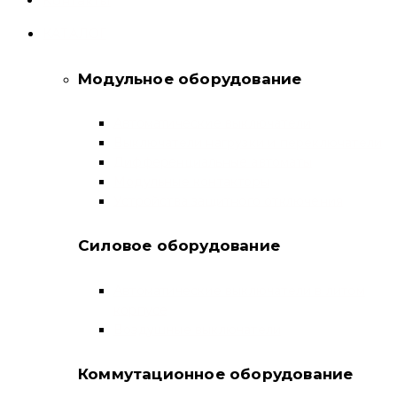
Контакты
КАТАЛОГ
Модульное оборудование
Автоматические выключатели
Выключатели нагрузки и переключатели
Дифференциальные автоматы
Модульные контакторы
Устройства защитного отключения
Силовое оборудование
Автоматические выключатели в литом
корпусе
Воздушные выключатели
Коммутационное оборудование