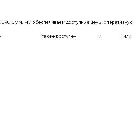
е CNCRU.COM. Мы обеспечиваем доступные цены, оперативную
у
+ 7 (950) 286 62 09
(также доступен
whatsapp
и
telegram
) или