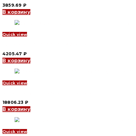
3859.69
₽
В корзину
Quick view
Пускатель YCP6-32P 0.1-0.16 А (CNC Electric)
4205.47
₽
В корзину
Quick view
Магнитный пускатель YCQ7 48 - 65 A (CNC Electric)
18806.23
₽
В корзину
Quick view