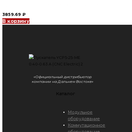
Пускатель YCP5-25-ME 0.63-1 А (CNC Electric)
3859.69
₽
В корзину
«Официальный дистрибьютор
компании на Дальнем Востоке»
Каталог
Модульное
оборудование
Коммутационное
оборудование