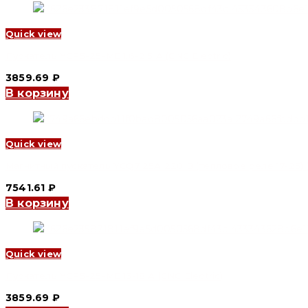
Electric)
Quick view
Пускатель YCP5-25-ME 1.6-2.5 А (CNC Electric)
3859.69
₽
В корзину
Quick view
Магнитный пускатель YCQ7 25А 220 В (тепловое реле 17-25) (
7541.61
₽
В корзину
Quick view
Пускатель YCP5-25-ME 13-18 А (CNC Electric)
3859.69
₽