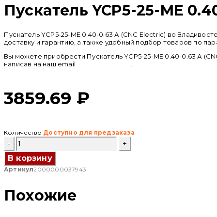
Пускатель YCP5-25-ME 0.40-
Пускатель YCP5-25-ME 0.40-0.63 А (CNC Electric) во Владив
доставку и гарантию, а также удобный подбор товаров по пар
Вы можете приобрести Пускатель YCP5-25-ME 0.40-0.63 А (CNC
написав на наш email
info@cncru.com
.
3859.69
₽
Количество
Доступно для предзаказа
Количество
товара
Пускатель
В корзину
YCP5-
Артикул
2000000037943
25-
ME
0.40-
Похожие
0.63
А
(CNC