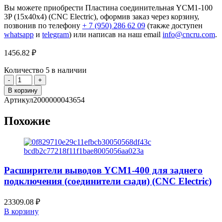
Вы можете приобрести Пластина соединительная YCM1-100
3P (15х40х4) (CNC Electric), оформив заказ через корзину,
позвонив по телефону
+ 7 (950) 286 62 09
(также доступен
whatsapp
и
telegram
) или написав на наш email
info@cncru.com
.
1456.82
₽
Количество
5 в наличии
Количество
товара
В корзину
Пластина
Артикул
2000000043654
соединительная
YCM1-
Похожие
100
3P
(15х40х4)
(CNC
Electric)
Расширители выводов YCM1-400 для заднего
подключения (соединители сзади) (CNC Electric)
23309.08
₽
В корзину