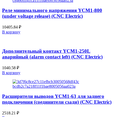
Реле минимального напряжения YCM1-800
(under voltage release) (CNC Electric)
10405.84
₽
В корзину
Дополнительный контакт YCM1-250L
аварийный (alarm contact left) (CNC Electric)
1040.58
₽
В корзину
Расширители выводов YCM1-63 для заднего
подключения (соединители сзади) (CNC Electric)
2518.21
₽