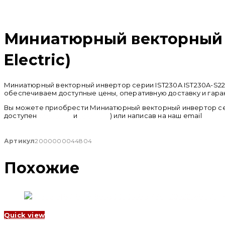
Распродан
Миниатюрный векторный и
Electric)
Миниатюрный векторный инвертор серии IST230A IST230A-S22B
обеспечиваем доступные цены, оперативную доставку и гаран
Вы можете приобрести Миниатюрный векторный инвертор серии
доступен
whatsapp
и
telegram
) или написав на наш email
info@
Артикул
2000000044804
Похожие
Quick view