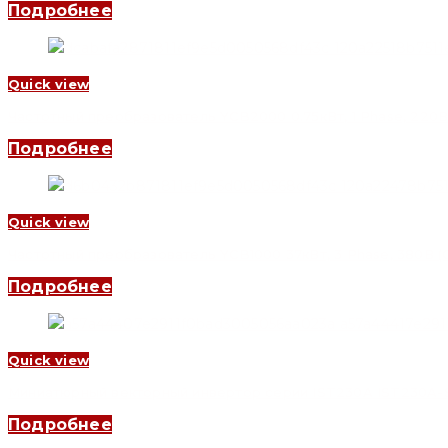
Подробнее
Quick view
Частотный преобразователь YCB2000 0.75кВт, 1 Phase, 220В 
Подробнее
Quick view
Частотный преобразователь YCB1000 37кВт, 3 Phase, 380В (C
Подробнее
Quick view
Миниатюрный векторный инвертор серии IST230A IST230A-S0
Подробнее