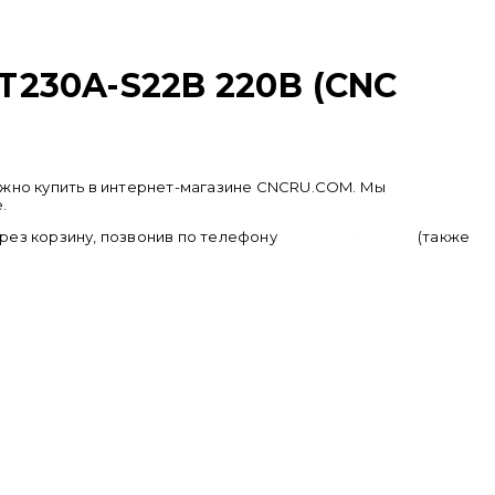
T230A-S22B 220В (CNC
можно купить в интернет-магазине CNCRU.COM. Мы
.
ерез корзину, позвонив по телефону
+ 7 (950) 286 62 09
(также