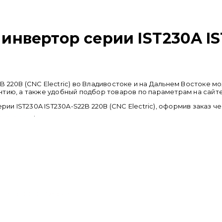
нвертор серии IST230A IS
 220В (CNC Electric) во Владивостоке и на Дальнем Востоке 
тию, а также удобный подбор товаров по параметрам на сайте
 IST230A IST230A-S22B 220В (CNC Electric), оформив заказ ч
cncru.com
.