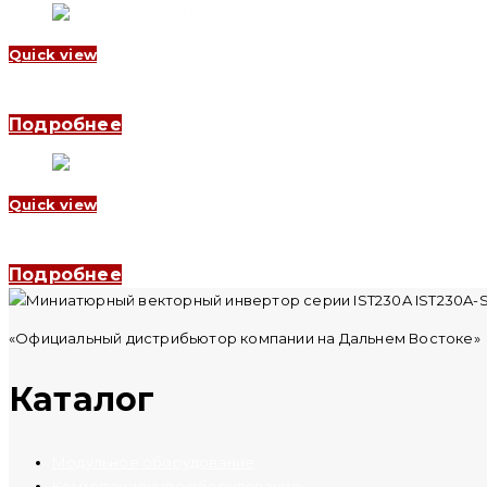
Quick view
Миниатюрный векторный инвертор серии IST230A IST230A-T2
Подробнее
Quick view
Частотный преобразователь YCB1000 400кВт, 3 Phase, 380В (
Подробнее
«Официальный дистрибьютор компании на Дальнем Востоке»
Каталог
Модульное оборудование
Коммутационное оборудование