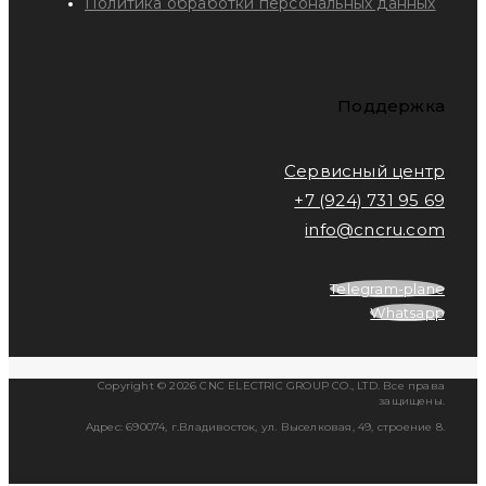
Политика обработки персональных данных
Поддержка
Сервисный центр
+7 (924) 731 95 69
info@cncru.com
Telegram-plane
Whatsapp
Copyright © 2026 CNC ELECTRIC GROUP CO., LTD. Все права
защищены.
Адрес: 690074, г.Владивосток, ул. Выселковая, 49, строение 8.