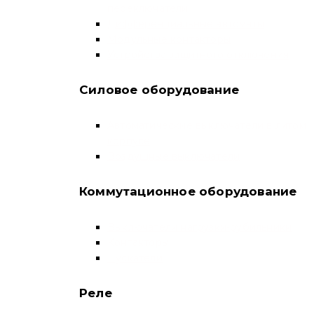
переключатели
Дифференциальные автоматы
Модульные контакторы
Устройства защитного отключения
Силовое оборудование
Автоматические выключатели в литом
корпусе
Воздушные выключатели
Коммутационное оборудование
Выключатели нагрузки-рубильники
Контакторы
Пускатели
Реле