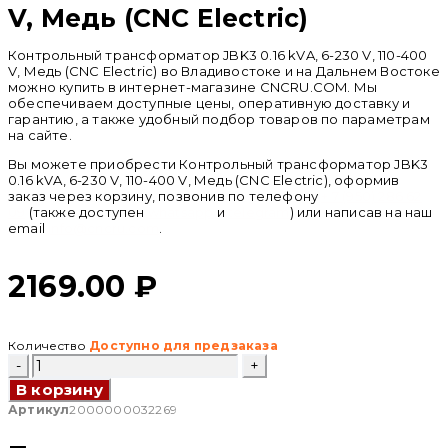
V, Медь (CNC Electric)
Контрольный трансформатор JBK3 0.16 kVA, 6-230 V, 110-400
V, Медь (CNC Electric) во Владивостоке и на Дальнем Востоке
можно купить в интернет-магазине CNCRU.COM. Мы
обеспечиваем доступные цены, оперативную доставку и
гарантию, а также удобный подбор товаров по параметрам
на сайте.
Вы можете приобрести Контрольный трансформатор JBK3
0.16 kVA, 6-230 V, 110-400 V, Медь (CNC Electric), оформив
заказ через корзину, позвонив по телефону
+ 7 (950) 286 62
09
(также доступен
whatsapp
и
telegram
) или написав на наш
email
info@cncru.com
.
2169.00
₽
Количество
Доступно для предзаказа
Количество
товара
В корзину
Контрольный
трансформатор
Артикул
2000000032269
JBK3
0.16