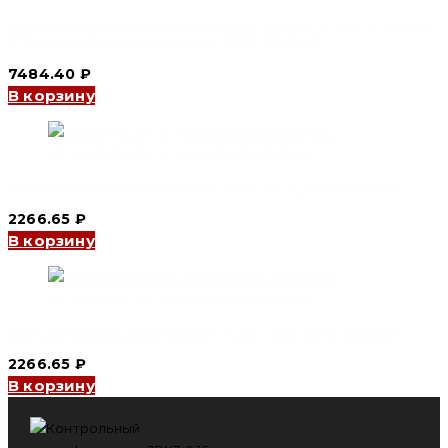
Контрольный трансформатор BK2 1.2 kVA, 6-230 V, 110-400
V, Алюминий в литом корпусе (CNC Electric)
7484.40
₽
В корзину
Блок питания S-200W 200 W, 5.5 A, 36 V (CNC Electric)
2266.65
₽
В корзину
Блок питания S-200W 200 W, 4.2 A, 48 V (CNC Electric)
2266.65
₽
В корзину