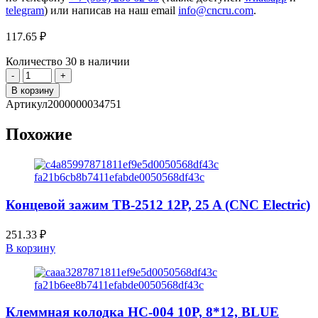
telegram
) или написав на наш email
info@cncru.com
.
117.65
₽
Количество
30 в наличии
Количество
товара
В корзину
Клеммная
Артикул
2000000034751
колодка
HC-
Похожие
001
8P,
6*9,
BLUE
(CNC
Electric)
Концевой зажим TB-2512 12P, 25 A (CNC Electric)
251.33
₽
В корзину
Клеммная колодка HC-004 10P, 8*12, BLUE