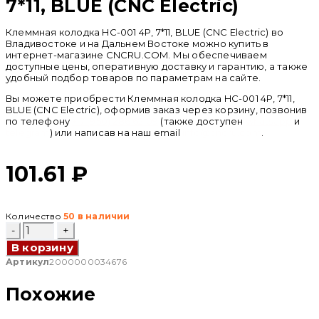
7*11, BLUE (CNC Electric)
Клеммная колодка HC-001 4P, 7*11, BLUE (CNC Electric) во
Владивостоке и на Дальнем Востоке можно купить в
интернет-магазине CNCRU.COM. Мы обеспечиваем
доступные цены, оперативную доставку и гарантию, а также
удобный подбор товаров по параметрам на сайте.
Вы можете приобрести Клеммная колодка HC-001 4P, 7*11,
BLUE (CNC Electric), оформив заказ через корзину, позвонив
по телефону
+ 7 (950) 286 62 09
(также доступен
whatsapp
и
telegram
) или написав на наш email
info@cncru.com
.
101.61
₽
Количество
50 в наличии
Количество
товара
В корзину
Клеммная
колодка
Артикул
2000000034676
HC-
001
Похожие
4P,
7*11,
BLUE