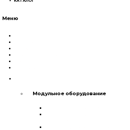
КАТАЛОГ
Меню
Каталог
Доставка и оплата
Документация
Сервисный центр и Гарантия
О компании
Контакты
КАТАЛОГ
Модульное оборудование
Автоматические выключатели
Выключатели нагрузки и
переключатели
Дифференциальные автоматы