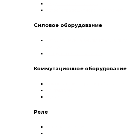
Модульные контакторы
Устройства защитного отключения
Силовое оборудование
Автоматические выключатели в литом
корпусе
Воздушные выключатели
Коммутационное оборудование
Выключатели нагрузки-рубильники
Контакторы
Пускатели
Реле
Реле напряжения
Полный каталог