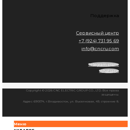
Поддержка
Сервисный центр
+7 (924) 731 95 69
info@cncru.com
Telegram-plane
Whatsapp
Copyright © 2026 CNC ELECTRIC GROUP CO., LTD. Все права
защищены.
Адрес: 690074, г.Владивосток, ул. Выселковая, 49, строение 8.
Меню