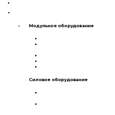
Контакты
КАТАЛОГ
Модульное оборудование
Автоматические выключатели
Выключатели нагрузки и
переключатели
Дифференциальные автоматы
Модульные контакторы
Устройства защитного отключения
Силовое оборудование
Автоматические выключатели в литом
корпусе
Воздушные выключатели