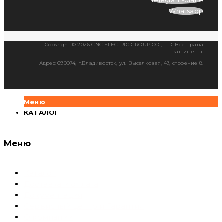
Telegram-plane
Whatsapp
Copyright © 2026 CNC ELECTRIC GROUP CO., LTD. Все права
защищены.
Адрес: 690074, г.Владивосток, ул. Выселковая, 49, строение 8.
Меню
КАТАЛОГ
Меню
Каталог
Доставка и оплата
Документация
Сервисный центр и Гарантия
О компании