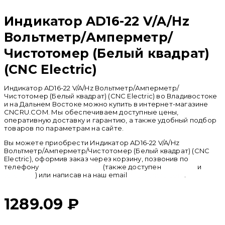
Индикатор AD16-22 V/A/Hz
Вольтметр/Амперметр/
Чистотомер (Белый квадрат)
(CNC Electric)
Индикатор AD16-22 V/A/Hz Вольтметр/Амперметр/
Чистотомер (Белый квадрат) (CNC Electric) во Владивостоке
и на Дальнем Востоке можно купить в интернет-магазине
CNCRU.COM. Мы обеспечиваем доступные цены,
оперативную доставку и гарантию, а также удобный подбор
товаров по параметрам на сайте.
Вы можете приобрести Индикатор AD16-22 V/A/Hz
Вольтметр/Амперметр/Чистотомер (Белый квадрат) (CNC
Electric), оформив заказ через корзину, позвонив по
телефону
+ 7 (950) 286 62 09
(также доступен
whatsapp
и
telegram
) или написав на наш email
info@cncru.com
.
1289.09
₽