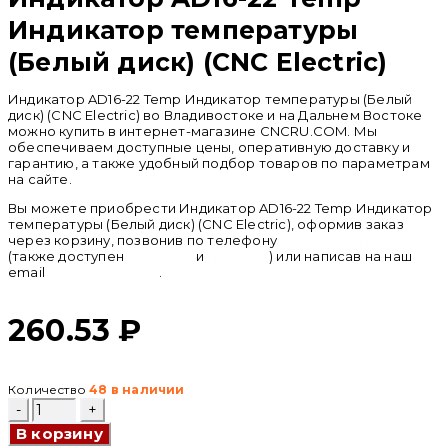
Индикатор температуры
(Белый диск) (CNC Electric)
Индикатор AD16-22 Temp Индикатор температуры (Белый
диск) (CNC Electric) во Владивостоке и на Дальнем Востоке
можно купить в интернет-магазине CNCRU.COM. Мы
обеспечиваем доступные цены, оперативную доставку и
гарантию, а также удобный подбор товаров по параметрам
на сайте.
Вы можете приобрести Индикатор AD16-22 Temp Индикатор
температуры (Белый диск) (CNC Electric), оформив заказ
через корзину, позвонив по телефону
+ 7 (950) 286 62 09
(также доступен
whatsapp
и
telegram
) или написав на наш
email
info@cncru.com
.
260.53
₽
Количество
48 в наличии
Количество
товара
В корзину
Индикатор