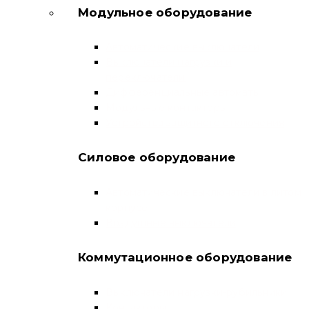
Модульное оборудование
Автоматические выключатели
Выключатели нагрузки и
переключатели
Дифференциальные автоматы
Модульные контакторы
Устройства защитного отключения
Силовое оборудование
Автоматические выключатели в литом
корпусе
Воздушные выключатели
Коммутационное оборудование
Выключатели нагрузки-рубильники
Контакторы