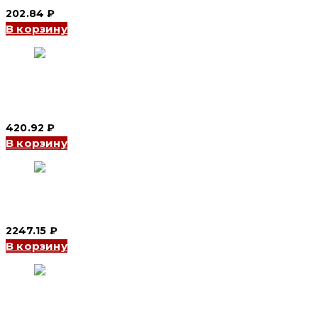
202.84
₽
В корзину
Индикатор AD16-22 V Вольтметр (Белый диск) (CNC
Electric)
420.92
₽
В корзину
Индикатор YCMA 1 Red (CNC Electric)
2247.15
₽
В корзину
Индикатор AD16-22 TS/W Temp Индикатор температуры