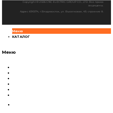
Copyright © 2026 CNC ELECTRIC GROUP CO., LTD. Все права
защищены.
Адрес: 690074, г.Владивосток, ул. Выселковая, 49, строение 8.
Меню
КАТАЛОГ
Меню
Каталог
Доставка и оплата
Документация
Сервисный центр и Гарантия
О компании
Контакты
КАТАЛОГ