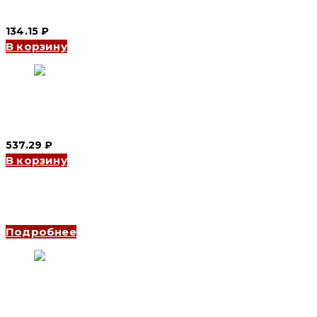
Индикатор AD22-22A R 24 V (красный) (CNC Electric)
134.15
₽
В корзину
Индикатор AD16-22 A Амперметр (Белый диск) (CNC
Electric)
537.29
₽
В корзину
Индикатор AD22-22A Y 220 V (белый) (CNC Electric)
Подробнее
Индикатор AD16-22 V/Hz Вольтметр/Частотометр (Белый
диск) (CNC Electric)