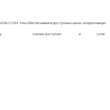
не CNCRU.COM. Мы обеспечиваем доступные цены, оперативную
ну
+ 7 (950) 286 62 09
(также доступен
whatsapp
и
telegram
) или