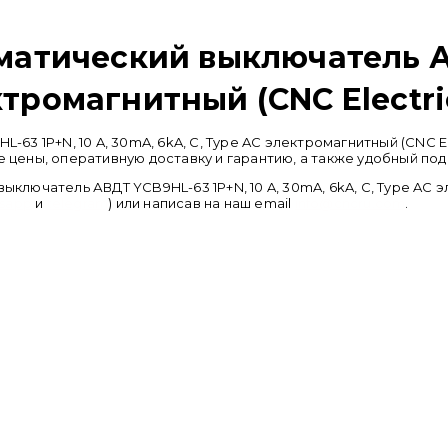
тический выключатель АВД
ктромагнитный (CNC Electri
 1P+N, 10 A, 30mA, 6kA, C, Type AC электромагнитный (CNC El
ены, оперативную доставку и гарантию, а также удобный под
чатель АВДТ YCB9HL-63 1P+N, 10 A, 30mA, 6kA, C, Type AC эле
sapp
и
telegram
) или написав на наш email
info@cncru.com
.