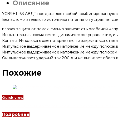
Описание
YCB9HL-
63
1P+N,
YCB9HL-63 АВДТ представляет собой комбинированную ко
10
A,
Без вспомогательного источника питания он устраняет де
30mA,
6kA,
плохая защита от помех, сильно зависят от колебаний нап
C,
Испытательная схема имеет динамическое управление, и 
Type
AC
Контакт N-полюса может открываться и закрываться отдел
электромагнитный
Импульсное выдерживаемое напряжение между полюсами 
(CNC
Импульсное выдерживаемое напряжение между полюсом L,
Electric)
Он выдерживает ударный ток 200 А и не вызывает сбоев в
Похожие
Quick view
Дифференциальный автоматический выключатель YCB9LE-80M 1
Подробнее