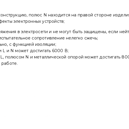
нструкцию, полюс N находится на правой стороне издели
фекты электронных устройств;
ряжения в электросети и не могут быть защищены, если ней
испытательное сопротивление нелегко сжечь;
ьно, с функцией изоляции;
L и N может достигать 6000 В;
 полюсом N и металлической опорой может достигать 800
 работе.
P+N, 16 A, 30mA, 6kA, D (CNC Electric)