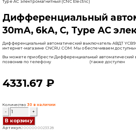
Type AC электромагнитный (CNC Electric)
Дифференциальный автома
30mA, 6kA, C, Type AC эле
Дифференциальный автоматический выключатель АВДТ YCB9HL-63
интернет-магазине CNCRU.COM. Мы обеспечиваем доступные ц
Вы можете приобрести Дифференциальный автоматический выклю
позвонив по телефону
+ 7 (950) 286 62 09
(также доступен
what
4331.67
₽
Количество
30 в наличии
Количество
товара
Дифференциальный
В корзину
автоматический
Артикул
2000000023328
выключатель
АВДТ