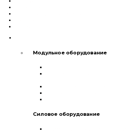
Доставка и оплата
Документация
Сервисный центр и Гарантия
О компании
Контакты
КАТАЛОГ
Модульное оборудование
Автоматические выключатели
Выключатели нагрузки и
переключатели
Дифференциальные автоматы
Модульные контакторы
Устройства защитного отключения
Силовое оборудование
Автоматические выключатели в литом