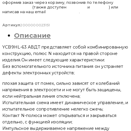
оформив заказ через корзину, позвонив по телефону
+ 7
(950) 286 62 09
(также доступен
whatsapp
и
telegram
) или
написав на наш email
info@cncru.com
.
Артикул
2000000023151
Описание
YCB9HL-63 АВДТ представляет собой комбинированную
конструкцию, полюс N находится на правой стороне
изделия.Он имеет следующие характеристики:
Без вспомогательного источника питания он устраняет
дефекты электронных устройств;
плохая защита от помех, сильно зависят от колебаний
напряжения в электросети и не могут быть защищены,
если нейтральная линия отключена;
Испытательная схема имеет динамическое управление, и
испытательное сопротивление нелегко сжечь;
Контакт N-полюса может открываться и закрываться
отдельно, с функцией изоляции;
Импульсное выдерживаемое напряжение между