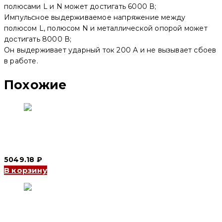
полюсами L и N может достигать 6000 В;
Импульсное выдерживаемое напряжение между
полюсом L, полюсом N и металлической опорой может
достигать 8000 В;
Он выдерживает ударный ток 200 А и не вызывает сбоев
в работе.
Похожие
Дифференциальный автоматический выключатель АВДТ
YCB9LE-80M 3P+N, 16 A, 100mA, 6kA, C (CNC Electric)
5049.18
₽
В корзину
Дифференциальный автоматический выключатель