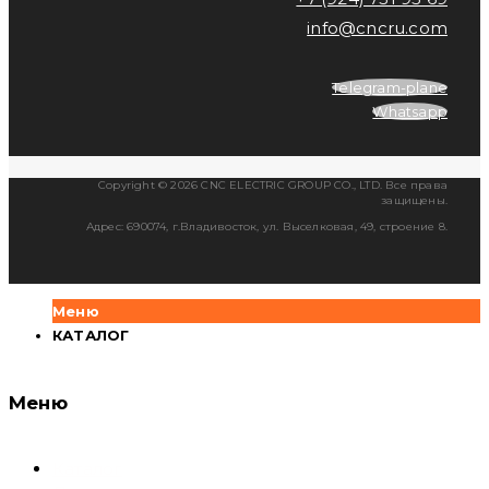
info@cncru.com
Telegram-plane
Whatsapp
Copyright © 2026 CNC ELECTRIC GROUP CO., LTD. Все права
защищены.
Адрес: 690074, г.Владивосток, ул. Выселковая, 49, строение 8.
Меню
КАТАЛОГ
Меню
Каталог