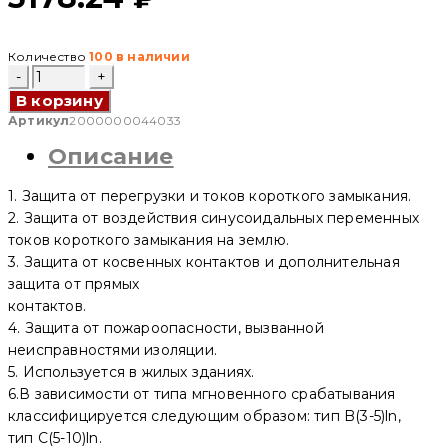
Количество
100 в наличии
Количество
товара
В корзину
Дифференциальный
автоматический
Артикул
2000000044033
выключатель
Описание
АВДТ
YCB9L-
40
1. Защита от перегрузки и токов короткого замыкания.
1P+N
С25
2. Защита от воздействия синусоидальных переменных
10mA
токов короткого замыкания на землю.
Type
3. Защита от косвенных контактов и дополнительная
A
Электронный
защита от прямых
(CNC
контактов.
Electric)
4. Защита от пожароопасности, вызванной
неисправностями изоляции.
5. Используется в жилых зданиях.
6.В зависимости от типа мгновенного срабатывания
классифицируется следующим образом: тип B(3-5)ln,
тип C(5-10)ln.