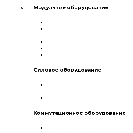
Модульное оборудование
Автоматические выключатели
Выключатели нагрузки и
переключатели
Дифференциальные автоматы
Модульные контакторы
Устройства защитного отключения
Силовое оборудование
Автоматические выключатели в литом
корпусе
Воздушные выключатели
Коммутационное оборудование
Выключатели нагрузки-рубильники