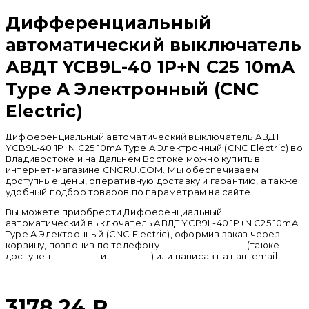
Дифференциальный
автоматический выключатель
АВДТ YCB9L-40 1P+N С25 10mA
Type A Электронный (CNC
Electric)
Дифференциальный автоматический выключатель АВДТ
YCB9L-40 1P+N С25 10mA Type A Электронный (CNC Electric) во
Владивостоке и на Дальнем Востоке можно купить в
интернет-магазине CNCRU.COM. Мы обеспечиваем
доступные цены, оперативную доставку и гарантию, а также
удобный подбор товаров по параметрам на сайте.
Вы можете приобрести Дифференциальный
автоматический выключатель АВДТ YCB9L-40 1P+N С25 10mA
Type A Электронный (CNC Electric), оформив заказ через
корзину, позвонив по телефону
+ 7 (950) 286 62 09
(также
доступен
whatsapp
и
telegram
) или написав на наш email
info@cncru.com
.
3178.24
₽