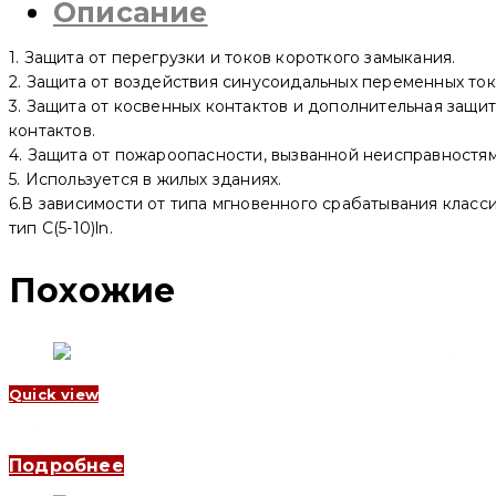
Описание
YCB9L-
40
1P+N
1. Защита от перегрузки и токов короткого замыкания.
С32
10mA
2. Защита от воздействия синусоидальных переменных ток
Type
3. Защита от косвенных контактов и дополнительная защит
A
контактов.
Электронный
(CNC
4. Защита от пожароопасности, вызванной неисправностям
Electric)
5. Используется в жилых зданиях.
6.В зависимости от типа мгновенного срабатывания класс
тип C(5-10)ln.
Похожие
Quick view
Дифференциальный автоматический выключатель YCB6HLN-63 1
Подробнее