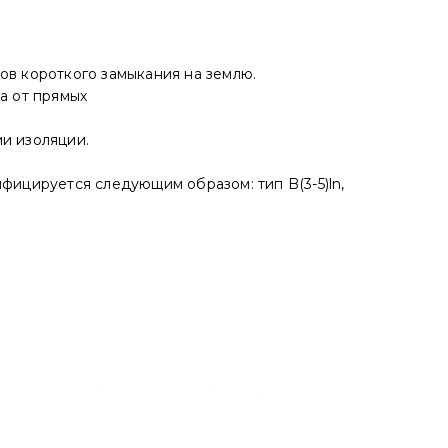
ов короткого замыкания на землю.
а от прямых
и изоляции.
ифицируется следующим образом: тип B(3-5)ln,
P+N, 6 A, 300mA, 4.5kA, B (CNC Electric)