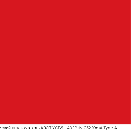
кий выключатель АВДТ YCB9L-40 1P+N С32 10mA Type A