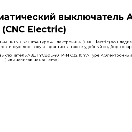
атический выключатель АВ
CNC Electric)
 1P+N С32 10mA Type A Электронный (CNC Electric) во Владив
ативную доставку и гарантию, а также удобный подбор товар
ючатель АВДТ YCB9L-40 1P+N С32 10mA Type A Электронный (CN
ram
) или написав на наш email
info@cncru.com
.