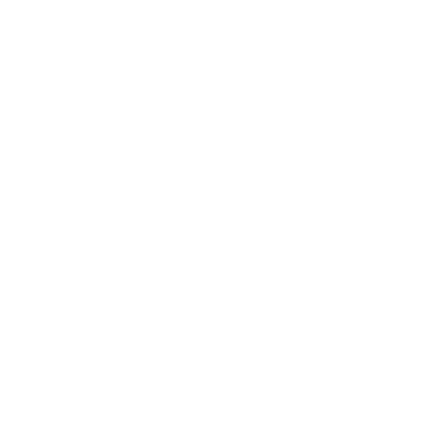
P, 25 A, 300mA, 4.5kA, B (CNC Electric)
P+N, 1 A, 30mA, 6kA, D (CNC Electric)
3P+N, 4 A, 300mA, 6kA, C (CNC Electric)