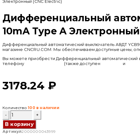
Электронный (CNC Electric)
Дифференциальный автом
10mA Type A Электронный (
Дифференциальный автоматический выключатель АВДТ YCB9L-40
магазине CNCRU.COM. Мы обеспечиваем доступные цены, опер
Вы можете приобрести Дифференциальный автоматический выкл
телефону
+ 7 (950) 286 62 09
(также доступен
whatsapp
и
teleg
3178.24
₽
Количество
100 в наличии
Количество
товара
Дифференциальный
В корзину
автоматический
Артикул
2000000043999
выключатель
АВДТ