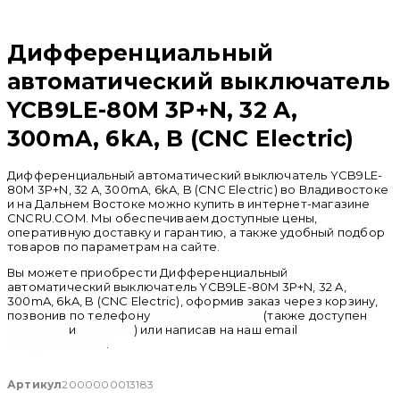
Распродан
Дифференциальный
автоматический выключатель
YCB9LE-80M 3P+N, 32 A,
300mA, 6kA, B (CNC Electric)
Дифференциальный автоматический выключатель YCB9LE-
80M 3P+N, 32 A, 300mA, 6kA, B (CNC Electric) во Владивостоке
и на Дальнем Востоке можно купить в интернет-магазине
CNCRU.COM. Мы обеспечиваем доступные цены,
оперативную доставку и гарантию, а также удобный подбор
товаров по параметрам на сайте.
Вы можете приобрести Дифференциальный
автоматический выключатель YCB9LE-80M 3P+N, 32 A,
300mA, 6kA, B (CNC Electric), оформив заказ через корзину,
позвонив по телефону
+ 7 (950) 286 62 09
(также доступен
whatsapp
и
telegram
) или написав на наш email
info@cncru.com
.
Артикул
2000000013183