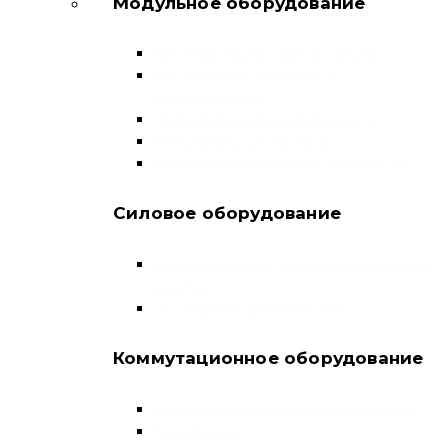
Модульное оборудование
Автоматические выключатели
Выключатели нагрузки и
переключатели
Дифференциальные автоматы
Модульные контакторы
Устройства защитного отключения
Силовое оборудование
Автоматические выключатели в литом
корпусе
Воздушные выключатели
Коммутационное оборудование
Выключатели нагрузки-рубильники
Контакторы