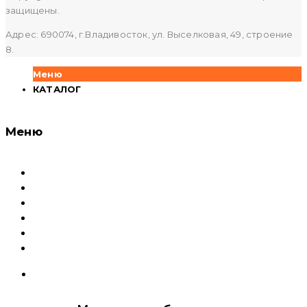
защищены.
Адрес: 690074, г.Владивосток, ул. Выселковая, 49, строение
8.
Меню
КАТАЛОГ
Меню
Каталог
Доставка и оплата
Документация
Сервисный центр и Гарантия
О компании
Контакты
КАТАЛОГ