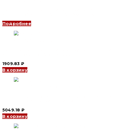
Дифференциальный автоматический выключатель
YCB6HLE-63 3P+N, 40 A, 100mA, 4.5kA, D (CNC Electric)
Подробнее
Дифференциальный автоматический выключатель АВДТ
YCB7LE-63Y 2P, 63 A, 30mA, 6kA, (CNC Electric)
1909.83
₽
В корзину
Дифференциальный автоматический выключатель АВДТ
YCB9LE-80M 3P+N, 16 A, 100mA, 6kA, C (CNC Electric)
5049.18
₽
В корзину