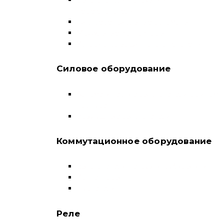
переключатели
Дифференциальные автоматы
Модульные контакторы
Устройства защитного отключения
Силовое оборудование
Автоматические выключатели в литом
корпусе
Воздушные выключатели
Коммутационное оборудование
Выключатели нагрузки-рубильники
Контакторы
Пускатели
Реле