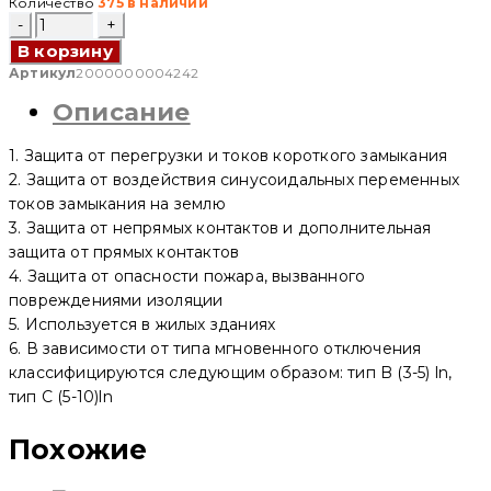
Количество
375 в наличии
Количество
товара
В корзину
Дифференциальный
автоматический
Артикул
2000000004242
выключатель
Описание
АВДТ
YCB9NL-
40
1. Защита от перегрузки и токов короткого замыкания
1P+N,
20
2. Защита от воздействия синусоидальных переменных
A,
токов замыкания на землю
30mA,
3. Защита от непрямых контактов и дополнительная
6kA,
C
защита от прямых контактов
(CNC
4. Защита от опасности пожара, вызванного
Electric)
повреждениями изоляции
5. Используется в жилых зданиях
6. В зависимости от типа мгновенного отключения
классифицируются следующим образом: тип B (3-5) ln,
тип C (5-10)ln
Похожие