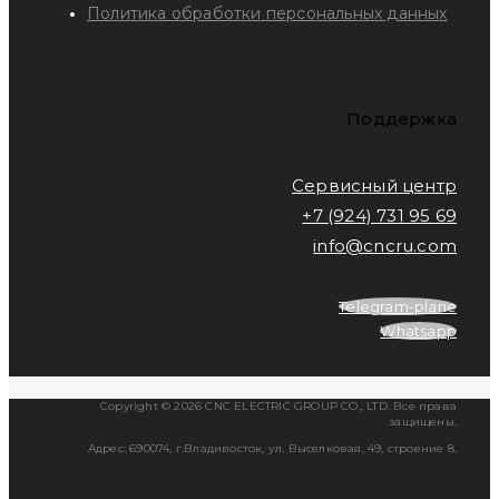
Политика обработки персональных данных
Поддержка
Сервисный центр
+7 (924) 731 95 69
info@cncru.com
Telegram-plane
Whatsapp
Copyright © 2026 CNC ELECTRIC GROUP CO., LTD. Все права
защищены.
Адрес: 690074, г.Владивосток, ул. Выселковая, 49, строение 8.