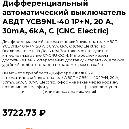
Дифференциальный
автоматический выключатель
АВДТ YCB9NL-40 1P+N, 20 A,
30mA, 6kA, C (CNC Electric)
Дифференциальный автоматический выключатель АВДТ
YCB9NL-40 1P+N, 20 A, 30mA, 6kA, C (CNC Electric) во
Владивостоке и на Дальнем Востоке можно купить в
интернет-магазине CNCRU.COM. Мы обеспечиваем
доступные цены, оперативную доставку и гарантию, а также
удобный подбор товаров по параметрам на сайте.
Вы можете приобрести Дифференциальный
автоматический выключатель АВДТ YCB9NL-40 1P+N, 20 A,
30mA, 6kA, C (CNC Electric), оформив заказ через корзину,
позвонив по телефону
+ 7 (950) 286 62 09
(также доступен
whatsapp
и
telegram
) или написав на наш email
info@cncru.com
.
3722.73
₽