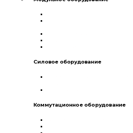
Автоматические выключатели
Выключатели нагрузки и
переключатели
Дифференциальные автоматы
Модульные контакторы
Устройства защитного отключения
Силовое оборудование
Автоматические выключатели в литом
корпусе
Воздушные выключатели
Коммутационное оборудование
Выключатели нагрузки-рубильники
Контакторы
Пускатели