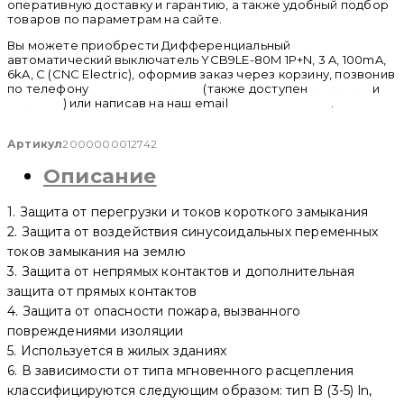
оперативную доставку и гарантию, а также удобный подбор
товаров по параметрам на сайте.
Вы можете приобрести Дифференциальный
автоматический выключатель YCB9LE-80M 1P+N, 3 A, 100mA,
6kA, C (CNC Electric), оформив заказ через корзину, позвонив
по телефону
+ 7 (950) 286 62 09
(также доступен
whatsapp
и
telegram
) или написав на наш email
info@cncru.com
.
Артикул
2000000012742
Описание
1. Защита от перегрузки и токов короткого замыкания
2. Защита от воздействия синусоидальных переменных
токов замыкания на землю
3. Защита от непрямых контактов и дополнительная
защита от прямых контактов
4. Защита от опасности пожара, вызванного
повреждениями изоляции
5. Используется в жилых зданиях
6. В зависимости от типа мгновенного расцепления
классифицируются следующим образом: тип B (3-5) ln,