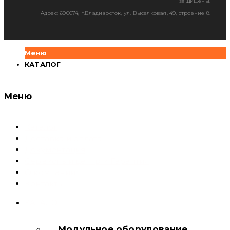
защищены.
Адрес: 690074, г.Владивосток, ул. Выселковая, 49, строение 8.
Меню
КАТАЛОГ
Меню
Каталог
Доставка и оплата
Документация
Сервисный центр и Гарантия
О компании
Контакты
КАТАЛОГ
Модульное оборудование