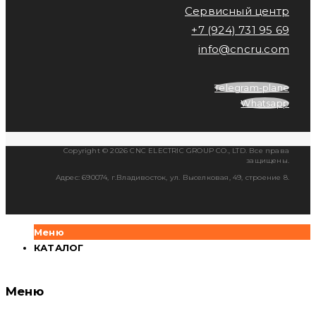
Сервисный центр
+7 (924) 731 95 69
info@cncru.com
Telegram-plane
Whatsapp
Copyright © 2026 CNC ELECTRIC GROUP CO., LTD. Все права
защищены.
Адрес: 690074, г.Владивосток, ул. Выселковая, 49, строение 8.
Меню
КАТАЛОГ
Меню