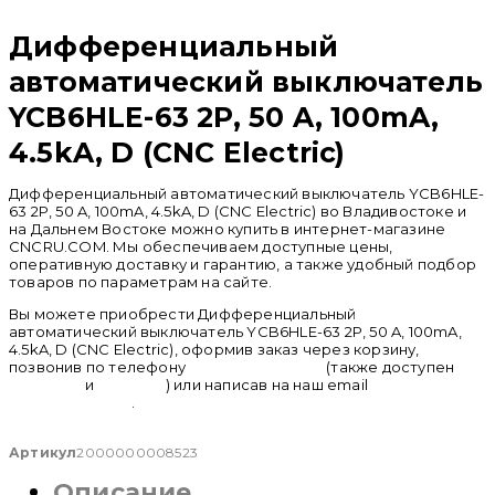
Распродан
Дифференциальный
автоматический выключатель
YCB6HLE-63 2P, 50 A, 100mA,
4.5kA, D (CNC Electric)
Дифференциальный автоматический выключатель YCB6HLE-
63 2P, 50 A, 100mA, 4.5kA, D (CNC Electric) во Владивостоке и
на Дальнем Востоке можно купить в интернет-магазине
CNCRU.COM. Мы обеспечиваем доступные цены,
оперативную доставку и гарантию, а также удобный подбор
товаров по параметрам на сайте.
Вы можете приобрести Дифференциальный
автоматический выключатель YCB6HLE-63 2P, 50 A, 100mA,
4.5kA, D (CNC Electric), оформив заказ через корзину,
позвонив по телефону
+ 7 (950) 286 62 09
(также доступен
whatsapp
и
telegram
) или написав на наш email
info@cncru.com
.
Артикул
2000000008523
Описание