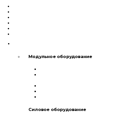
Каталог
Доставка и оплата
Документация
Сервисный центр и Гарантия
О компании
Контакты
КАТАЛОГ
Модульное оборудование
Автоматические выключатели
Выключатели нагрузки и
переключатели
Дифференциальные автоматы
Модульные контакторы
Устройства защитного отключения
Силовое оборудование