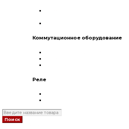
Автоматические выключатели в литом
корпусе
Воздушные выключатели
Коммутационное оборудование
Выключатели нагрузки-рубильники
Контакторы
Пускатели
Реле
Реле напряжения
Полный каталог
+7 (924) 731 95 69