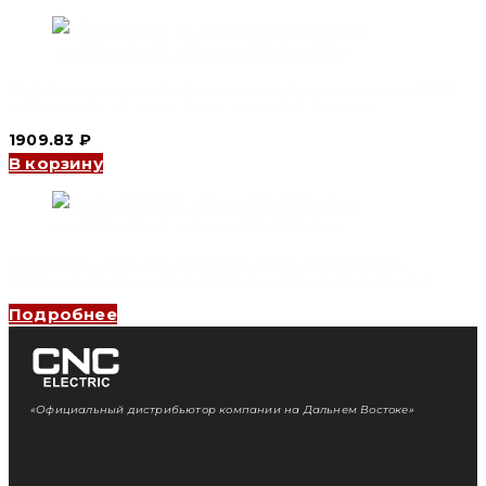
Дифференциальный автоматический выключатель АВДТ
YCB7LE-63Y 2P, 63 A, 30mA, 6kA, (CNC Electric)
1909.83
₽
В корзину
Дифференциальный автоматический выключатель
YCB6HLE-63 3P+N, 50 A, 300mA, 4.5kA, B (CNC Electric)
Подробнее
«Официальный дистрибьютор компании на Дальнем Востоке»