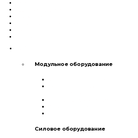
Каталог
Доставка и оплата
Документация
Сервисный центр и Гарантия
О компании
Контакты
КАТАЛОГ
Модульное оборудование
Автоматические выключатели
Выключатели нагрузки и
переключатели
Дифференциальные автоматы
Модульные контакторы
Устройства защитного отключения
Силовое оборудование