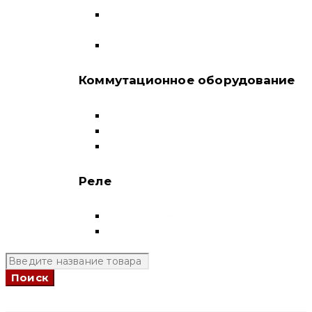
Автоматические выключатели в литом
корпусе
Воздушные выключатели
Коммутационное оборудование
Выключатели нагрузки-рубильники
Контакторы
Пускатели
Реле
Реле напряжения
Полный каталог
+7 (924) 731 95 69