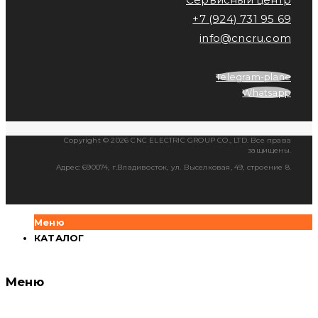
+7 (924) 731 95 69
info@cncru.com
Telegram-plane
Whatsapp
Copyright © 2026 CNC ELECTRIC GROUP CO., LTD. Все права
защищены.
Адрес: 690074, г.Владивосток, ул. Выселковая, 49, строение 8.
Меню
КАТАЛОГ
Меню