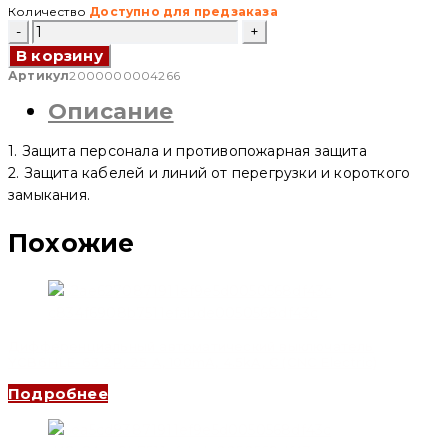
Количество
Доступно для предзаказа
Количество
товара
В корзину
Дифференциальный
автоматический
Артикул
2000000004266
выключатель
Описание
YCB1LE-
125
1P+N,
1. Защита персонала и противопожарная защита
100
A,
2. Защита кабелей и линий от перегрузки и короткого
100mA,
замыкания.
6kA,
AC
(CNC
Похожие
Electric)
Дифференциальный автоматический выключатель
YCB6HLE-63 2P, 25 A, 100mA, 4.5kA, C (CNC Electric)
Подробнее