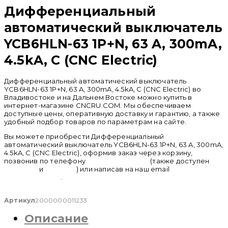
Дифференциальный
автоматический выключатель
YCB6HLN-63 1P+N, 63 A, 300mA,
4.5kA, C (CNC Electric)
Дифференциальный автоматический выключатель
YCB6HLN-63 1P+N, 63 A, 300mA, 4.5kA, C (CNC Electric) во
Владивостоке и на Дальнем Востоке можно купить в
интернет-магазине CNCRU.COM. Мы обеспечиваем
доступные цены, оперативную доставку и гарантию, а также
удобный подбор товаров по параметрам на сайте.
Вы можете приобрести Дифференциальный
автоматический выключатель YCB6HLN-63 1P+N, 63 A, 300mA,
4.5kA, C (CNC Electric), оформив заказ через корзину,
позвонив по телефону
+ 7 (950) 286 62 09
(также доступен
whatsapp
и
telegram
) или написав на наш email
info@cncru.com
.
Артикул
2000000011233
Описание