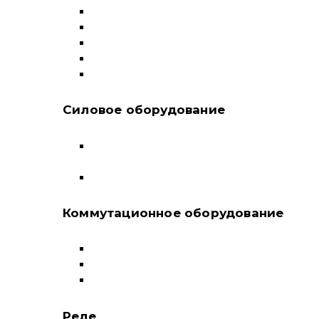
Автоматические выключатели
Выключатели нагрузки и переключатели
Дифференциальные автоматы
Модульные контакторы
Устройства защитного отключения
Силовое оборудование
Автоматические выключатели в литом
корпусе
Воздушные выключатели
Коммутационное оборудование
Выключатели нагрузки-рубильники
Контакторы
Пускатели
Реле