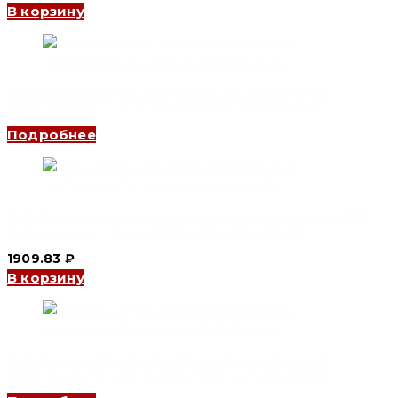
В корзину
Дифференциальный автоматический выключатель
YCB9LE-80M 1P+N, 1 A, 30mA, 6kA, D (CNC Electric)
Подробнее
Дифференциальный автоматический выключатель АВДТ
YCB7LE-63Y 2P, 63 A, 30mA, 6kA, (CNC Electric)
1909.83
₽
В корзину
Дифференциальный автоматический выключатель
YCB6HLE-63 4P, 10 A, 100mA, 4.5kA, B (CNC Electric)