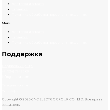
Доставка и оплата
Гарантия
Политика обработки персональных данных
Menu
Доставка и оплата
Гарантия
Политика обработки персональных данных
Поддержка
Сервисный центр
+7 (924) 731 95 69
info@cncru.com
Telegram-plane
Whatsapp
Copyright © 2026 CNC ELECTRIC GROUP CO., LTD. Все права
защищены.