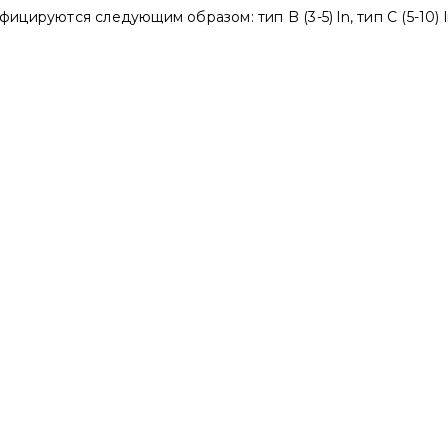
цируются следующим образом: тип B (3-5) ln, тип C (5-10) ln
P+N, 20 A, 30mA, 4.5kA, C (CNC Electric)
P, 40 A, 30mA, 4.5kA, C (CNC Electric)