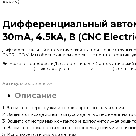
Electric)
Распродан
Дифференциальный автома
30mA, 4.5kA, B (CNC Electri
Дифференциальный автоматический выключатель YCB6HLN-63 1P+
CNCRU.COM. Мы обеспечиваем доступные цены, оперативную д
Вы можете приобрести Дифференциальный автоматический выкл
(950) 286 62 09
(также доступен
whatsapp
и
telegram
) или напи
Артикул
2000000010229
Описание
1. Защита от перегрузки и токов короткого замыкания
2. Защита от воздействия синусоидальных переменных то
3. Защита от непрямых контактов и дополнительная защита
4. Защита от пожара, вызванного повреждениями изоляци
5. Используется в жилых зданиях