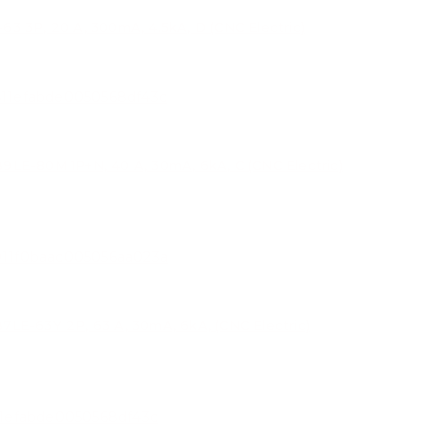
P, 20 A, 300mA, 4.5kA, D (CNC Electric)
-80M 1P+N, 40 A, 30mA, 6kA, C (CNC Electric)
-63Y 2P, 63 A, 30mA, 6kA, (CNC Electric)