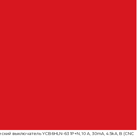
ий выключатель YCB6HLN-63 1P+N, 10 A, 30mA, 4.5kA, B (CNC