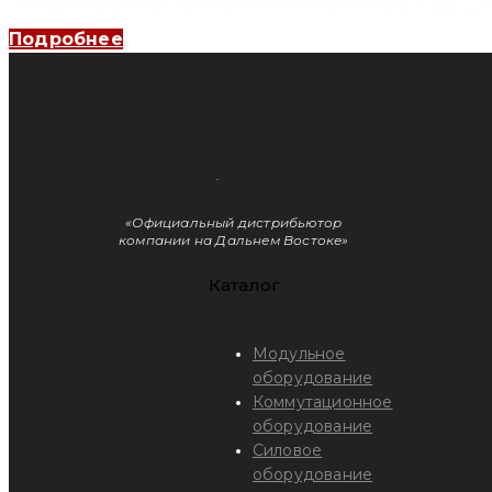
Дифференциальный автоматический выключатель YCB9LE-80M 1
Подробнее
«Официальный дистрибьютор
компании на Дальнем Востоке»
Каталог
Модульное
оборудование
Коммутационное
оборудование
Силовое
оборудование