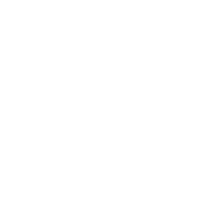
P, 16 A, 30mA, 4.5kA, D (CNC Electric)
P+N, 6 A, 300mA, 4.5kA, B (CNC Electric)
P, 20 A, 30mA, 4.5kA, C (CNC Electric)