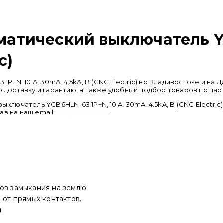
тический выключатель YCB
c)
N, 10 A, 30mA, 4.5kA, B (CNC Electric) во Владивостоке и на
оставку и гарантию, а также удобный подбор товаров по пар
ючатель YCB6HLN-63 1P+N, 10 A, 30mA, 4.5kA, B (CNC Electric
сав на наш email
info@cncru.com
.
ков замыкания на землю
 от прямых контактов.
и