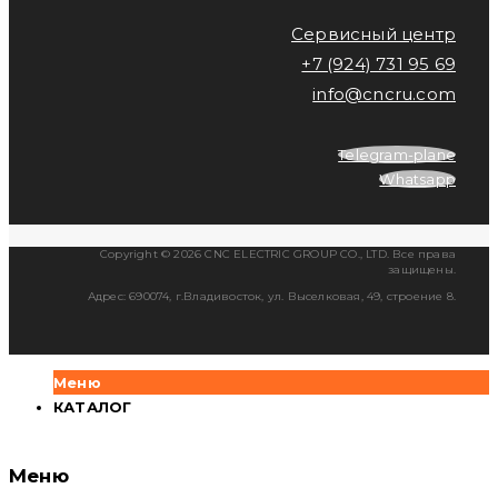
Сервисный центр
+7 (924) 731 95 69
info@cncru.com
Telegram-plane
Whatsapp
Copyright © 2026 CNC ELECTRIC GROUP CO., LTD. Все права
защищены.
Адрес: 690074, г.Владивосток, ул. Выселковая, 49, строение 8.
Меню
КАТАЛОГ
Меню