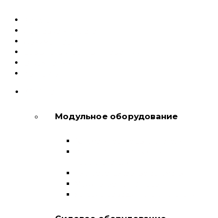
Каталог
Доставка и оплата
Документация
Сервисный центр и Гарантия
О компании
Контакты
КАТАЛОГ
Модульное оборудование
Автоматические выключатели
Выключатели нагрузки и
переключатели
Дифференциальные автоматы
Модульные контакторы
Устройства защитного отключения