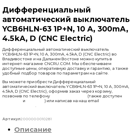
Распродан
Дифференциальный
автоматический выключатель
YCB6HLN-63 1P+N, 10 A, 300mA,
4.5kA, D (CNC Electric)
Дифференциальный автоматический выключатель
YCB6HLN-63 1P+N, 10 A, 300mA, 4.5kA, D (CNC Electric) во
Владивостоке и на Дальнем Востоке можно купить в
интернет-магазине CNCRU.COM. Мы обеспечиваем
доступные цены, оперативную доставку и гарантию, а также
удобный подбор товаров по параметрам на сайте.
Вы можете приобрести Дифференциальный
автоматический выключатель YCB6HLN-63 1P+N, 10 A, 300mA,
4.5kA, D (CNC Electric), оформив заказ через корзину,
позвонив по телефону
+ 7 (950) 286 62 09
(также доступен
whatsapp
и
telegram
) или написав на наш email
info@cncru.com
.
Артикул
2000000010281
Описание