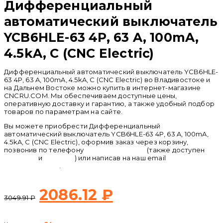
Дифференциальный
автоматический выключатель
YCB6HLE-63 4P, 63 A, 100mA,
4.5kA, C (CNC Electric)
Дифференциальный автоматический выключатель YCB6HLE-
63 4P, 63 A, 100mA, 4.5kA, C (CNC Electric) во Владивостоке и
на Дальнем Востоке можно купить в интернет-магазине
CNCRU.COM. Мы обеспечиваем доступные цены,
оперативную доставку и гарантию, а также удобный подбор
товаров по параметрам на сайте.
Вы можете приобрести Дифференциальный
автоматический выключатель YCB6HLE-63 4P, 63 A, 100mA,
4.5kA, C (CNC Electric), оформив заказ через корзину,
позвонив по телефону
+ 7 (950) 286 62 09
(также доступен
whatsapp
и
telegram
) или написав на наш email
info@cncru.com
.
Первоначальная
Текущая
2086.12
₽
3049.91
₽
цена
цена: