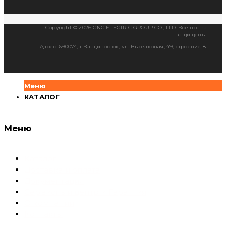
Copyright © 2026 CNC ELECTRIC GROUP CO., LTD. Все права
защищены.
Адрес: 690074, г.Владивосток, ул. Выселковая, 49, строение 8.
Меню
КАТАЛОГ
Меню
Каталог
Доставка и оплата
Документация
Сервисный центр и Гарантия
О компании
Контакты