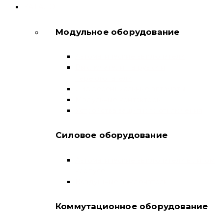
КАТАЛОГ
Модульное оборудование
Автоматические выключатели
Выключатели нагрузки и
переключатели
Дифференциальные автоматы
Модульные контакторы
Устройства защитного отключения
Силовое оборудование
Автоматические выключатели в литом
корпусе
Воздушные выключатели
Коммутационное оборудование