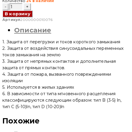
Количество
24 в наличии
составляла
2086.12 ₽.
Количество
товара
В корзину
Дифференциальный
3049.91 ₽.
автоматический
Артикул
2000000010076
выключатель
Описание
YCB6HLE-
63
4P,
1. Защита от перегрузки и токов короткого замыкания
63
A,
2. Защита от воздействия синусоидальных переменных
100mA,
токов замыкания на землю
4.5kA,
3. Защита от непрямых контактов и дополнительная
C
(CNC
защита от прямых контактов.
Electric)
4. Защита от пожара, вызванного повреждениями
изоляции
5. Используется в жилых зданиях
6. В зависимости от типа мгновенного расцепления
классифицируются следующим образом: тип B (3-5) ln,
тип C (5-10)ln, тип D (10-20)ln
Похожие