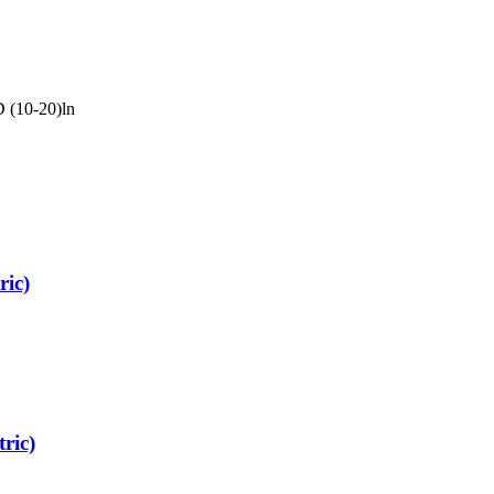
 (10-20)ln
ic)
ric)