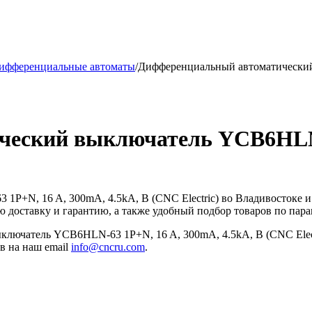
ифференциальные автоматы
/
Дифференциальный автоматический
еский выключатель YCB6HLN-
+N, 16 A, 300mA, 4.5kA, B (CNC Electric) во Владивостоке и 
ставку и гарантию, а также удобный подбор товаров по парам
ючатель YCB6HLN-63 1P+N, 16 A, 300mA, 4.5kA, B (CNC Electri
ав на наш email
info@cncru.com
.