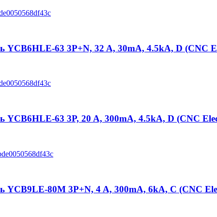
YCB6HLE-63 3P+N, 32 A, 30mA, 4.5kA, D (CNC Ele
CB6HLE-63 3P, 20 A, 300mA, 4.5kA, D (CNC Elect
YCB9LE-80M 3P+N, 4 A, 300mA, 6kA, C (CNC Elec