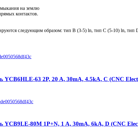
амыкания на землю
прямых контактов.
ются следующим образом: тип B (3-5) ln, тип C (5-10) ln, тип D
CB6HLE-63 2P, 20 A, 30mA, 4.5kA, C (CNC Electr
YCB9LE-80M 1P+N, 1 A, 30mA, 6kA, D (CNC Elect