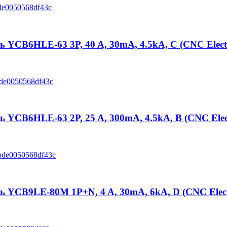
CB6HLE-63 3P, 40 A, 30mA, 4.5kA, C (CNC Electr
CB6HLE-63 2P, 25 A, 300mA, 4.5kA, B (CNC Elect
YCB9LE-80M 1P+N, 4 A, 30mA, 6kA, D (CNC Elect