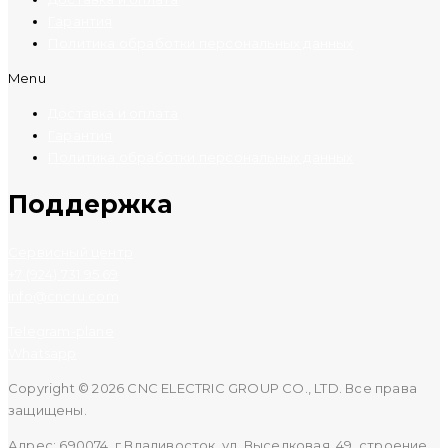
Гарантия
Политика обработки персональных данных
Menu
Доставка и оплата
Гарантия
Политика обработки персональных данных
Поддержка
Сервисный центр
+7 (924) 731 95 69
info@cncru.com
Telegram-plane
Whatsapp
Copyright © 2026 CNC ELECTRIC GROUP CO., LTD. Все права
защищены.
Адрес: 690074, г.Владивосток, ул. Выселковая, 49, строение