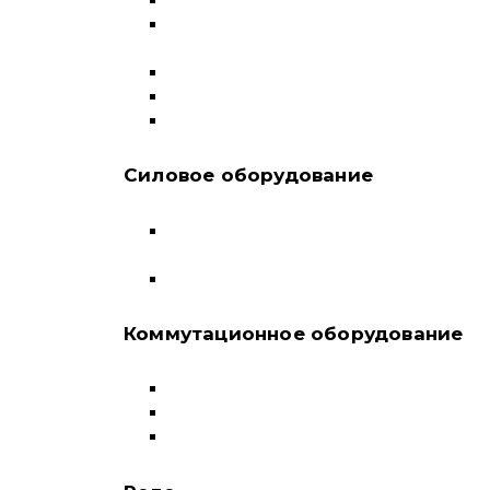
Выключатели нагрузки и
переключатели
Дифференциальные автоматы
Модульные контакторы
Устройства защитного отключения
Силовое оборудование
Автоматические выключатели в литом
корпусе
Воздушные выключатели
Коммутационное оборудование
Выключатели нагрузки-рубильники
Контакторы
Пускатели