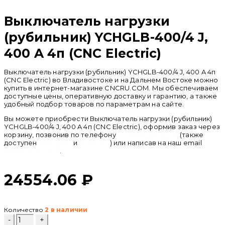
Выключатель нагрузки
(рубильник) YCHGLB-400/4 J,
400 A 4п (CNC Electric)
Выключатель нагрузки (рубильник) YCHGLB-400/4 J, 400 A 4п
(CNC Electric) во Владивостоке и на Дальнем Востоке можно
купить в интернет-магазине CNCRU.COM. Мы обеспечиваем
доступные цены, оперативную доставку и гарантию, а также
удобный подбор товаров по параметрам на сайте.
Вы можете приобрести Выключатель нагрузки (рубильник)
YCHGLB-400/4 J, 400 A 4п (CNC Electric), оформив заказ через
корзину, позвонив по телефону
+ 7 (950) 286 62 09
(также
доступен
whatsapp
и
telegram
) или написав на наш email
info@cncru.com
.
24554.06
₽
Количество
2 в наличии
Количество