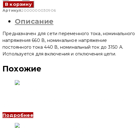
товара
В корзину
Выключатель
нагрузки
Артикул
2000000030906
(рубильник)
Описание
YCHGLB-
400/4
J,
Предназначен для сети переменного тока, номинального
400
A
напряжения 660 В, номинальное напряжение
4п
постоянного тока 440 В, номинальный ток до 3150 А.
(CNC
Используется для включения и отключения цепи.
Electric)
Похожие
Выключатель нагрузки (рубильник) YCHGLB 3P (J), 100 A
(CNC Electric)
Подробнее