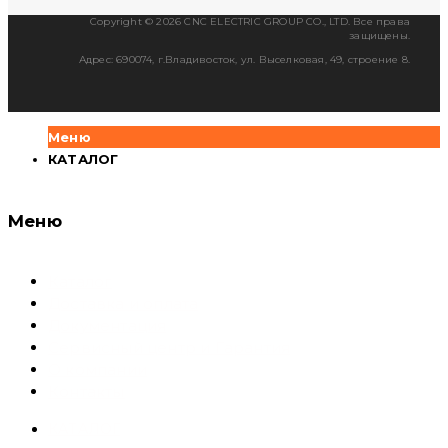
Copyright © 2026 CNC ELECTRIC GROUP CO., LTD. Все права
защищены.
Адрес: 690074, г.Владивосток, ул. Выселковая, 49, строение 8.
Меню
КАТАЛОГ
Меню
Каталог
Доставка и оплата
Документация
Сервисный центр и Гарантия
О компании
Контакты
КАТАЛОГ