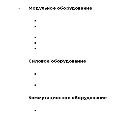
Модульное оборудование
Автоматические выключатели
Выключатели нагрузки и
переключатели
Дифференциальные автоматы
Модульные контакторы
Устройства защитного отключения
Силовое оборудование
Автоматические выключатели в литом
корпусе
Воздушные выключатели
Коммутационное оборудование
Выключатели нагрузки-рубильники