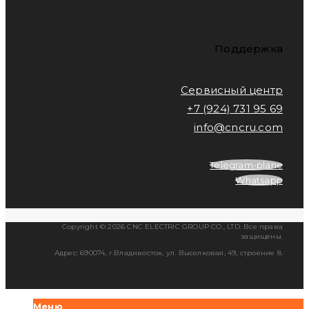
Поддержка
Сервисный центр
+7 (924) 731 95 69
info@cncru.com
Telegram-plane
Whatsapp
Copyright © 2026 CNC ELECTRIC GROUP CO., LTD. Все права
защищены.
Адрес: 690074, г.Владивосток, ул. Выселковая, 49, строение 8.
Меню