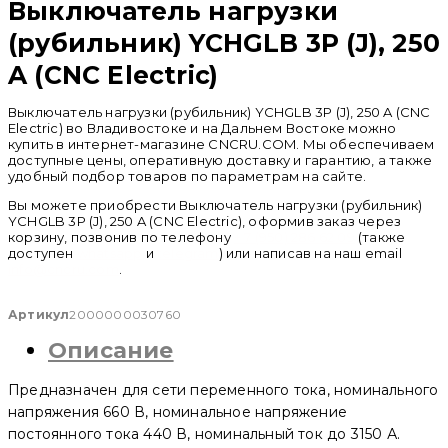
Выключатель нагрузки
(рубильник) YCHGLB 3P (J), 250
A (CNC Electric)
Выключатель нагрузки (рубильник) YCHGLB 3P (J), 250 A (CNC
Electric) во Владивостоке и на Дальнем Востоке можно
купить в интернет-магазине CNCRU.COM. Мы обеспечиваем
доступные цены, оперативную доставку и гарантию, а также
удобный подбор товаров по параметрам на сайте.
Вы можете приобрести Выключатель нагрузки (рубильник)
YCHGLB 3P (J), 250 A (CNC Electric), оформив заказ через
корзину, позвонив по телефону
+ 7 (950) 286 62 09
(также
доступен
whatsapp
и
telegram
) или написав на наш email
info@cncru.com
.
Артикул
2000000030760
Описание
Предназначен для сети переменного тока, номинального
напряжения 660 В, номинальное напряжение
постоянного тока 440 В, номинальный ток до 3150 А.