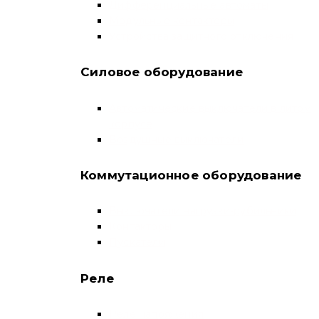
Дифференциальные автоматы
Модульные контакторы
Устройства защитного отключения
Силовое оборудование
Автоматические выключатели в литом
корпусе
Воздушные выключатели
Коммутационное оборудование
Выключатели нагрузки-рубильники
Контакторы
Пускатели
Реле
Реле напряжения