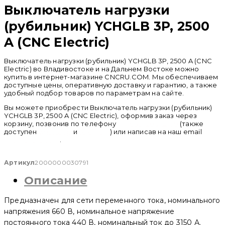
Выключатель нагрузки
(рубильник) YCHGLB 3P, 2500
A (CNC Electric)
Выключатель нагрузки (рубильник) YCHGLB 3P, 2500 A (CNC
Electric) во Владивостоке и на Дальнем Востоке можно
купить в интернет-магазине CNCRU.COM. Мы обеспечиваем
доступные цены, оперативную доставку и гарантию, а также
удобный подбор товаров по параметрам на сайте.
Вы можете приобрести Выключатель нагрузки (рубильник)
YCHGLB 3P, 2500 A (CNC Electric), оформив заказ через
корзину, позвонив по телефону
+ 7 (950) 286 62 09
(также
доступен
whatsapp
и
telegram
) или написав на наш email
info@cncru.com
.
Артикул
2000000030791
Описание
Предназначен для сети переменного тока, номинального
напряжения 660 В, номинальное напряжение
постоянного тока 440 В, номинальный ток до 3150 А.