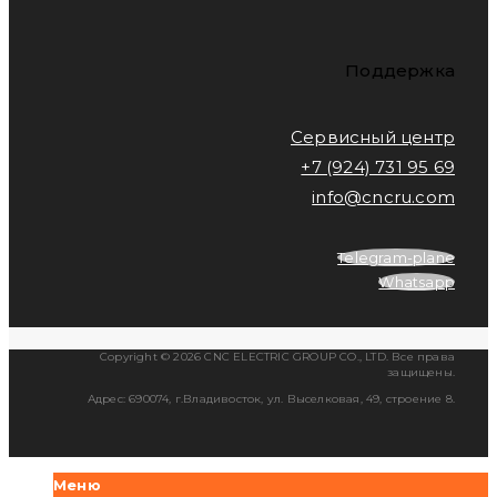
Поддержка
Сервисный центр
+7 (924) 731 95 69
info@cncru.com
Telegram-plane
Whatsapp
Copyright © 2026 CNC ELECTRIC GROUP CO., LTD. Все права
защищены.
Адрес: 690074, г.Владивосток, ул. Выселковая, 49, строение 8.
Меню