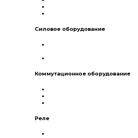
Дифференциальные автоматы
Модульные контакторы
Устройства защитного отключения
Силовое оборудование
Автоматические выключатели в литом
корпусе
Воздушные выключатели
Коммутационное оборудование
Выключатели нагрузки-рубильники
Контакторы
Пускатели
Реле
Реле напряжения