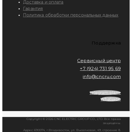
Доставка и оплата
Гарантия
Политика обработки персональных данных
Поддержка
Сервисный центр
+7 (924) 731 95 69
info@cncru.com
Telegram-plane
Whatsapp
Copyright © 2026 CNC ELECTRIC GROUP CO., LTD. Все права
защищены.
Адрес: 690074, г.Владивосток, ул. Выселковая, 49, строение 8.