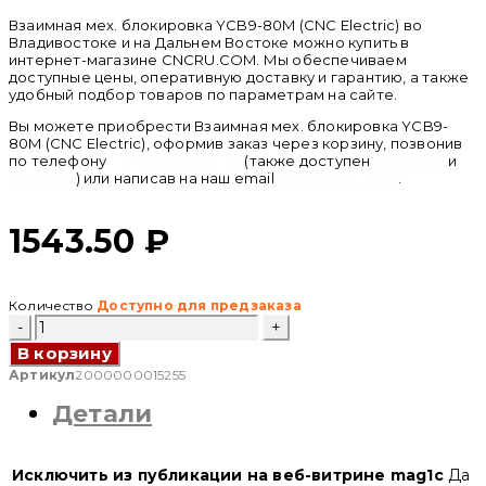
Взаимная мех. блокировка YCB9-80M (CNC Electric) во
Владивостоке и на Дальнем Востоке можно купить в
интернет-магазине CNCRU.COM. Мы обеспечиваем
доступные цены, оперативную доставку и гарантию, а также
удобный подбор товаров по параметрам на сайте.
Вы можете приобрести Взаимная мех. блокировка YCB9-
80M (CNC Electric), оформив заказ через корзину, позвонив
по телефону
+ 7 (950) 286 62 09
(также доступен
whatsapp
и
telegram
) или написав на наш email
info@cncru.com
.
1543.50
₽
Количество
Доступно для предзаказа
Количество
товара
В корзину
Взаимная
мех.
Артикул
2000000015255
блокировка
Детали
YCB9-
80M
(CNC
Electric)
Исключить из публикации на веб-витрине mag1c
Да