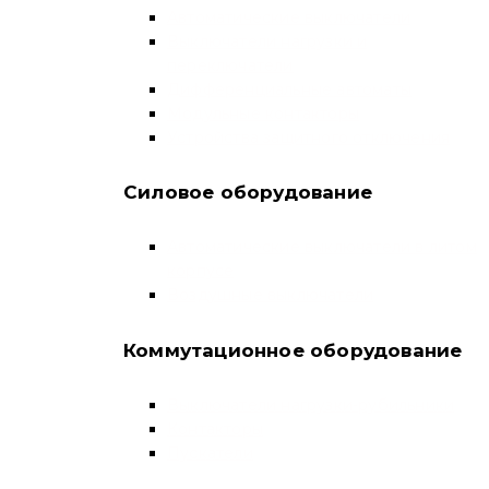
Автоматические выключатели
Выключатели нагрузки и
переключатели
Дифференциальные автоматы
Модульные контакторы
Устройства защитного отключения
Силовое оборудование
Автоматические выключатели в литом
корпусе
Воздушные выключатели
Коммутационное оборудование
Выключатели нагрузки-рубильники
Контакторы
Пускатели