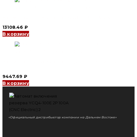
Автомат включения резерва YCQ3B 4P, 40 A (CNC Electric)
13108.46
₽
В корзину
Автомат включения резерва YCQ4-100E 4P 63A (CNC
Electric)
9447.69
₽
В корзину
«Официальный дистрибьютор компании на Дальнем Востоке»