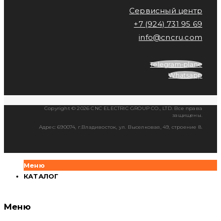
Сервисный центр
+7 (924) 731 95 69
info@cncru.com
Telegram-plane
Whatsapp
Copyright © 2026 CNC ELECTRIC GROUP CO., LTD. Все права
защищены.
Адрес: 690074, г.Владивосток, ул. Выселковая, 49, строение 8.
Меню
КАТАЛОГ
Меню