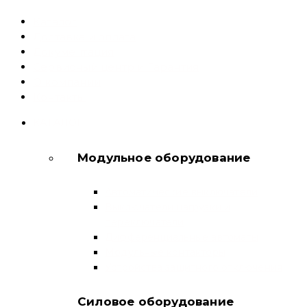
Каталог
Доставка и оплата
Документация
Сервисный центр и Гарантия
О компании
Контакты
КАТАЛОГ
Модульное оборудование
Автоматические выключатели
Выключатели нагрузки и
переключатели
Дифференциальные автоматы
Модульные контакторы
Устройства защитного отключения
Силовое оборудование