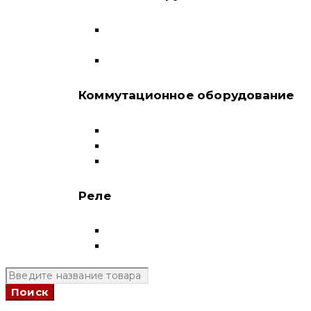
Автоматические выключатели в литом
корпусе
Воздушные выключатели
Коммутационное оборудование
Выключатели нагрузки-рубильники
Контакторы
Пускатели
Реле
Реле напряжения
Полный каталог
+7 (924) 731 95 69