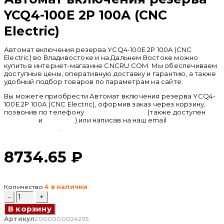
YCQ4-100E 2P 100A (CNC
Electric)
Автомат включения резерва YCQ4-100E 2P 100A (CNC
Electric) во Владивостоке и на Дальнем Востоке можно
купить в интернет-магазине CNCRU.COM. Мы обеспечиваем
доступные цены, оперативную доставку и гарантию, а также
удобный подбор товаров по параметрам на сайте.
Вы можете приобрести Автомат включения резерва YCQ4-
100E 2P 100A (CNC Electric), оформив заказ через корзину,
позвонив по телефону
+ 7 (950) 286 62 09
(также доступен
whatsapp
и
telegram
) или написав на наш email
info@cncru.com
.
8734.65
₽
Количество
4 в наличии
Количество
товара
В корзину
Автомат
включения
Артикул
2000000024295