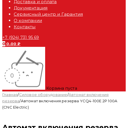
Доставка и оплата
Документация
Сервисный центр и Гарантия
О компании
Контакты
+7 (924) 731 95 69
0
0.00
₽
Корзина пуста
Главная
/
Силовое оборудование
/
Автомат включения
резерва
/
Автомат включения резерва YCQ4-100E 2P 100A
(CNC Electric)
Автомат включения резерва