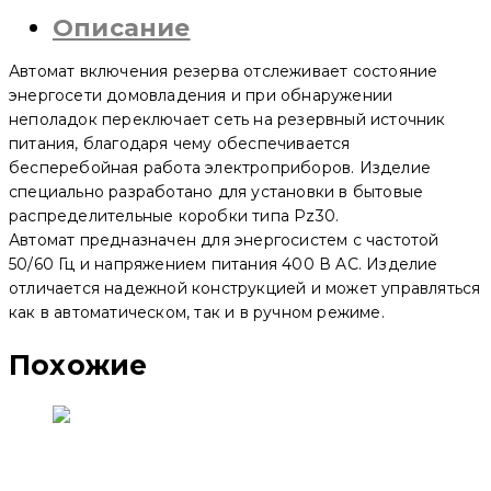
резерва
Описание
YCQ4-
100E
2P
Автомат включения резерва отслеживает состояние
100A
(CNC
энергосети домовладения и при обнаружении
Electric)
неполадок переключает сеть на резервный источник
питания, благодаря чему обеспечивается
бесперебойная работа электроприборов. Изделие
специально разработано для установки в бытовые
распределительные коробки типа Pz30.
Автомат предназначен для энергосистем с частотой
50/60 Гц и напряжением питания 400 В AC. Изделие
отличается надежной конструкцией и может управляться
как в автоматическом, так и в ручном режиме.
Похожие
Автомат включения резерва YCQ3B 2P, 40 A (CNC Electric)