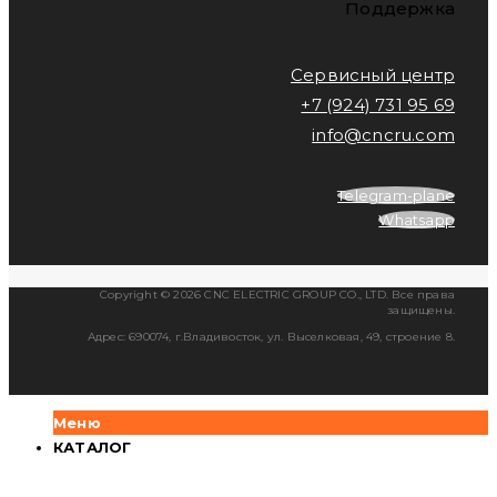
Поддержка
Сервисный центр
+7 (924) 731 95 69
info@cncru.com
Telegram-plane
Whatsapp
Copyright © 2026 CNC ELECTRIC GROUP CO., LTD. Все права
защищены.
Адрес: 690074, г.Владивосток, ул. Выселковая, 49, строение 8.
Меню
КАТАЛОГ