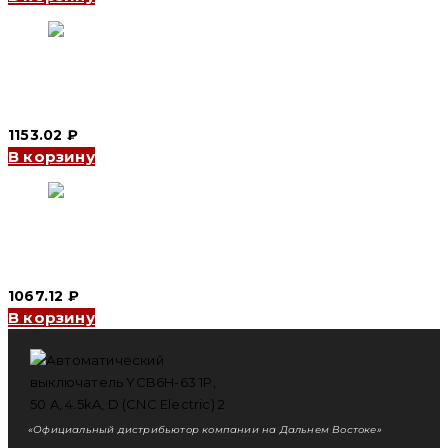
Автоматический выключатель YCB7-63N 3P, 16 A, 6kA, C
(CNC Electric)
1153.02
₽
В корзину
Автоматический выключатель YCB6H-63 3P, 16 A, 4.5kA, B
(CNC Electric)
1067.12
₽
В корзину
«Официальный дистрибьютор компании на Дальнем Востоке»