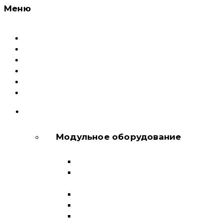
Меню
Каталог
Доставка и оплата
Документация
Сервисный центр и Гарантия
О компании
Контакты
КАТАЛОГ
Модульное оборудование
Автоматические выключатели
Выключатели нагрузки и
переключатели
Дифференциальные автоматы
Модульные контакторы
Устройства защитного отключения