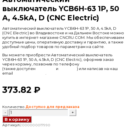
выключатель YCB6H-63 1P, 50
A, 4.5kA, D (CNC Electric)
Автоматический выключатель YCB6H-63 1P, 50 A, 4.5kA, D
(CNC Electric) во Владивостоке и на Дальнем Востоке можно
купить в интернет-магазине CNCRU.COM. Мы обеспечиваем
доступные цены, оперативную доставку и гарантию, а также
удобный подбор товаров по параметрам на сайте.
Вы можете приобрести Автоматический выключатель
YCB6H-63 1P, 50 A, 4.5kA, D (CNC Electric), оформив заказ
через корзину, позвонив по телефону
+ 7 (950) 286 62 09
(также доступен
whatsapp
и
telegram
) или написав на наш
email
info@cncru.com
.
373.82
₽
Количество
Доступно для предзаказа
Количество
товара
В корзину
Автоматический
выключатель
Артикул
2000000017990