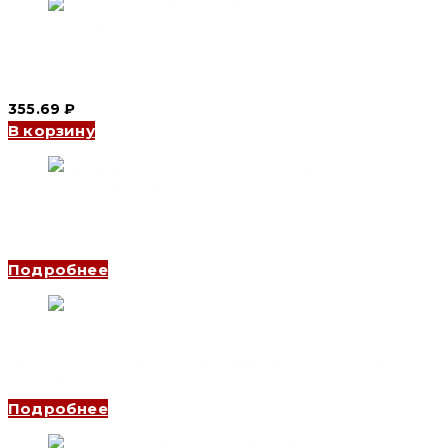
Автоматический выключатель YCB6H-63 1P, 16 A, 4.5kA, D
(CNC Electric)
355.69
₽
В корзину
Автоматический выключатель YCB9-125 4P, 100 A, 10kA, C
(CNC Electric)
Подробнее
Автоматический выключатель YCB9-80M 2P, 2 A, 6kA, C
(CNC Electric)
Подробнее