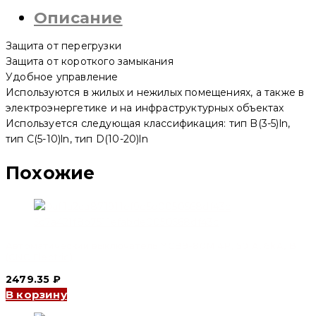
YCB6H-
Описание
63
1P,
50
Защита от перегрузки
A,
4.5kA,
Защита от короткого замыкания
D
Удобное управление
(CNC
Используются в жилых и нежилых помещениях, а также в
Electric)
электроэнергетике и на инфраструктурных объектах
Используется следующая классификация: тип B(3-5)ln,
тип C(5-10)ln, тип D(10-20)ln
Похожие
Автоматический выключатель YCB9-80M 4P, 50 A, 6kA, B
(CNC Electric)
2479.35
₽
В корзину