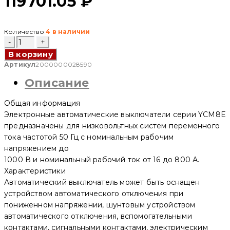
119701.05
₽
Количество
4 в наличии
Количество
товара
В корзину
Автоматический
выключатель
Артикул
2000000028590
в
Описание
литом
корпусе
YCM8E-
Общая информация
1000
3P,
Электронные автоматические выключатели серии YCM8E
1000
предназначены для низковольтных систем переменного
A,
тока частотой 50 Гц с номинальным рабочим
50/35kA,
400
напряжением до
V,
1000 В и номинальный рабочий ток от 16 до 800 А.
H
Характеристики
(CNC
Electric)
Автоматический выключатель может быть оснащен
устройством автоматического отключения при
пониженном напряжении, шунтовым устройством
автоматического отключения, вспомогательными
контактами, сигнальными контактами, электрическим