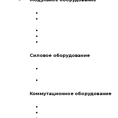
Автоматические выключатели
Выключатели нагрузки и
переключатели
Дифференциальные автоматы
Модульные контакторы
Устройства защитного отключения
Силовое оборудование
Автоматические выключатели в литом
корпусе
Воздушные выключатели
Коммутационное оборудование
Выключатели нагрузки-рубильники
Контакторы