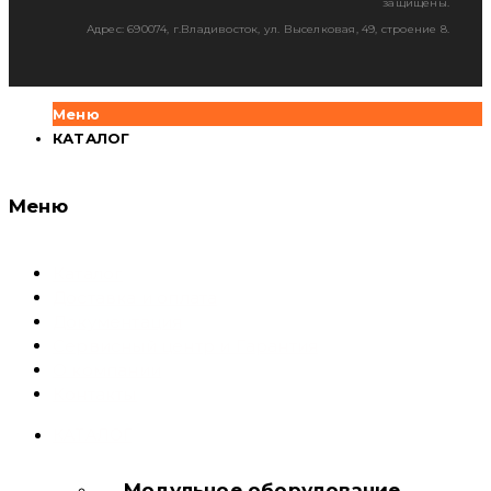
защищены.
Адрес: 690074, г.Владивосток, ул. Выселковая, 49, строение 8.
Меню
КАТАЛОГ
Меню
Каталог
Доставка и оплата
Документация
Сервисный центр и Гарантия
О компании
Контакты
КАТАЛОГ
Модульное оборудование