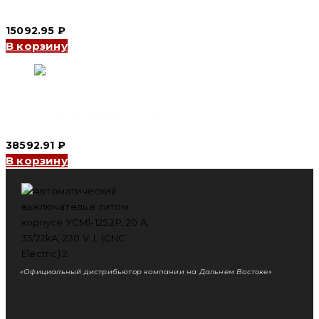
2P, 125 A, 35/22kA, 230 V, L (CNC Electric)
15092.95
₽
В корзину
Автоматический выключатель в литом корпусе YCM3Y 3P,
250 A, 50kA, 415/500/690 V, N (CNC Electric)
38592.91
₽
В корзину
«Официальный дистрибьютор компании на Дальнем Востоке»