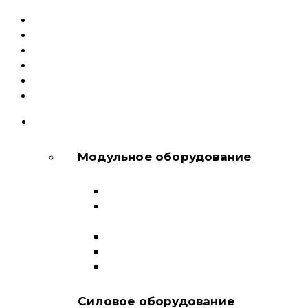
Каталог
Доставка и оплата
Документация
Сервисный центр и Гарантия
О компании
Контакты
КАТАЛОГ
Модульное оборудование
Автоматические выключатели
Выключатели нагрузки и
переключатели
Дифференциальные автоматы
Модульные контакторы
Устройства защитного отключения
Силовое оборудование