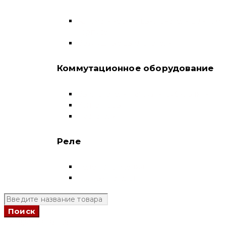
Автоматические выключатели в литом
корпусе
Воздушные выключатели
Коммутационное оборудование
Выключатели нагрузки-рубильники
Контакторы
Пускатели
Реле
Реле напряжения
Полный каталог
+7 (924) 731 95 69