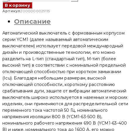
товара
В корзину
Автоматический
выключатель
Артикул
2000000029115
в
Описание
литом
корпусе
YCM1-
Автоматический выключатель с формованным корпусом
125
2P,
серии YCM1 (далее называемый автоматическим
20
выключателем) использует передовой международный
A,
дизайн и производственные технологии, его можно
35/22kA,
230
разделить на L-тип (стандартный тип), M-тип (более
V,
высокий тип) в соответствии с номинальной предельной
L
отключающей способностью при коротком замыкании
(CNC
Electric)
(Icu). Благодаря небольшим размерам, высокой
отключающей способности, короткому расстоянию
срабатывания дуги, защите от вибрации автоматический
выключатель широко используется в наземных и морских
изделиях, они применяются для распределительной сети
переменного тока частотой 50 Гц, номинального
напряжения изоляции 800 В (YCM1-63-500 В),
номинального рабочего напряжения 690 В (YCM1-63-400
В) и ниже, номинального тока до 1600 А, его можно