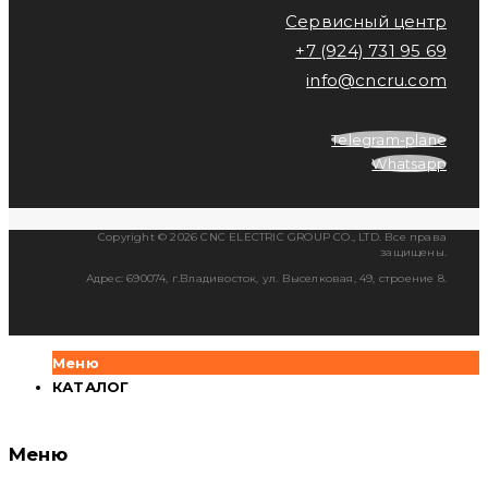
Сервисный центр
+7 (924) 731 95 69
info@cncru.com
Telegram-plane
Whatsapp
Copyright © 2026 CNC ELECTRIC GROUP CO., LTD. Все права
защищены.
Адрес: 690074, г.Владивосток, ул. Выселковая, 49, строение 8.
Меню
КАТАЛОГ
Меню