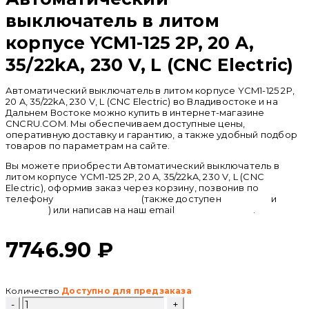
выключатель в литом
корпусе YCM1-125 2P, 20 A,
35/22kA, 230 V, L (CNC Electric)
Автоматический выключатель в литом корпусе YCM1-125 2P,
20 A, 35/22kA, 230 V, L (CNC Electric) во Владивостоке и на
Дальнем Востоке можно купить в интернет-магазине
CNCRU.COM. Мы обеспечиваем доступные цены,
оперативную доставку и гарантию, а также удобный подбор
товаров по параметрам на сайте.
Вы можете приобрести Автоматический выключатель в
литом корпусе YCM1-125 2P, 20 A, 35/22kA, 230 V, L (CNC
Electric), оформив заказ через корзину, позвонив по
телефону
+ 7 (950) 286 62 09
(также доступен
whatsapp
и
telegram
) или написав на наш email
info@cncru.com
.
7746.90
₽
Количество
Доступно для предзаказа
Количество