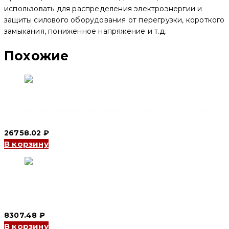
использовать для распределения электроэнергии и
защиты силового оборудования от перегрузки, короткого
замыкания, пониженное напряжение и т.д.
Похожие
Автоматический выключатель в литом корпусе YCM1-400
3P, 350 A, 65/42kA, 400/690 V, M (CNC Electric)
26758.02
₽
В корзину
Автоматический выключатель в литом корпусе YCM1-125 2P,
125 A, 35/22kA, 230 V, L (CNC Electric)
8307.48
₽
В корзину