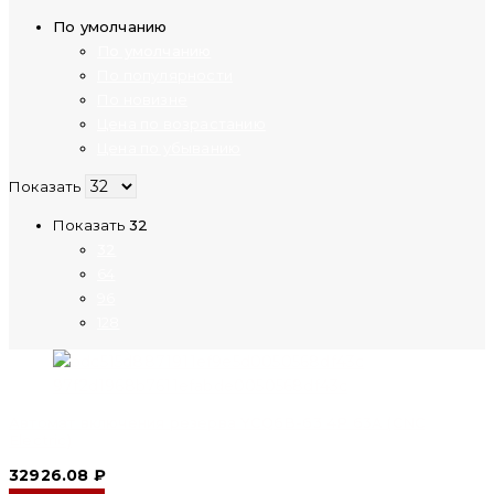
По умолчанию
По умолчанию
По популярности
По новизне
Цена по возрастанию
Цена по убыванию
Показать
Показать
32
32
64
96
128
Автомат включения резерва YCQ6B-63 4P 63A (CNC
Electric)
32926.08
₽