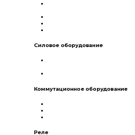
Выключатели нагрузки и
переключатели
Дифференциальные автоматы
Модульные контакторы
Устройства защитного отключения
Силовое оборудование
Автоматические выключатели в литом
корпусе
Воздушные выключатели
Коммутационное оборудование
Выключатели нагрузки-рубильники
Контакторы
Пускатели
Реле