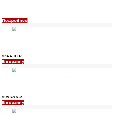
Регулятор напряжения TSGC2J 90 kVA, 380 V (CNC Electric)
Подробнее
Реле минимального напряжения YCM1-125 (under voltage
release) (CNC Electric)
5544.01
₽
В корзину
Реле минимального напряжения YCM1-250 (under voltage
release) (CNC Electric)
5993.76
₽
В корзину