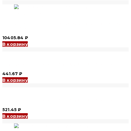
Реле минимального напряжения YCM1-800 (under voltage
release) (CNC Electric)
10405.84
₽
В корзину
Розетка переносная YHT-213 16A 2P+E IP44 (CNC Electric)
441.67
₽
В корзину
Розетка переносная YHT-214 16A 3P+E IP44 (CNC Electric)
521.45
₽
В корзину