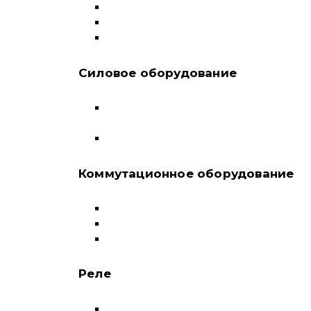
Дифференциальные автоматы
Модульные контакторы
Устройства защитного отключения
Силовое оборудование
Автоматические выключатели в литом
корпусе
Воздушные выключатели
Коммутационное оборудование
Выключатели нагрузки-рубильники
Контакторы
Пускатели
Реле
Реле напряжения