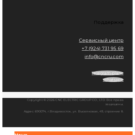
Поддержка
Сервисный центр
+7 (924) 731 95 69
info@cncru.com
Telegram-plane
Whatsapp
Copyright © 2026 CNC ELECTRIC GROUP CO., LTD. Все права
защищены.
Адрес: 690074, г.Владивосток, ул. Выселковая, 49, строение 8.
Меню