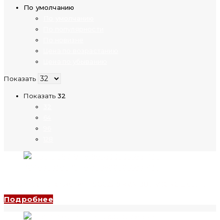
По умолчанию
По умолчанию
По популярности
По новизне
Цена по возрастанию
Цена по убыванию
Показать
Показать
32
32
64
96
128
Регулятор напряжения TSGC2J 9 kVA, 380 V (CNC Electric)
Подробнее