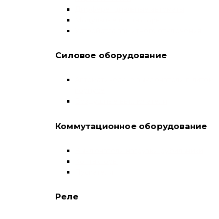
Дифференциальные автоматы
Модульные контакторы
Устройства защитного отключения
Силовое оборудование
Автоматические выключатели в литом
корпусе
Воздушные выключатели
Коммутационное оборудование
Выключатели нагрузки-рубильники
Контакторы
Пускатели
Реле