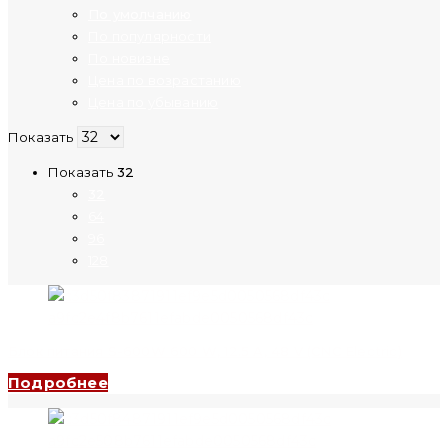
По умолчанию
По популярности
По новизне
Цена по возрастанию
Цена по убыванию
Показать
Показать
32
32
64
96
128
Блок питания S-600W 600 W, 12.5 A, 48 V (CNC Electric)
Подробнее