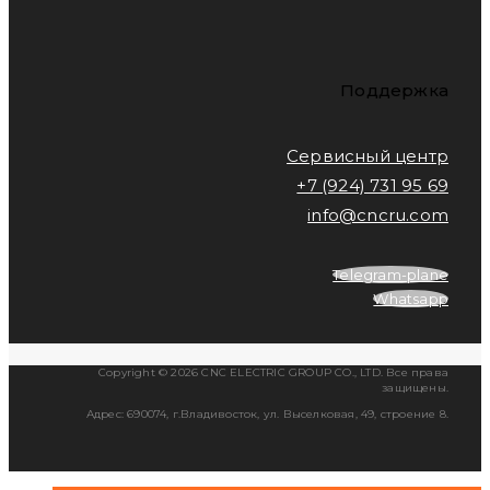
Поддержка
Сервисный центр
+7 (924) 731 95 69
info@cncru.com
Telegram-plane
Whatsapp
Copyright © 2026 CNC ELECTRIC GROUP CO., LTD. Все права
защищены.
Адрес: 690074, г.Владивосток, ул. Выселковая, 49, строение 8.